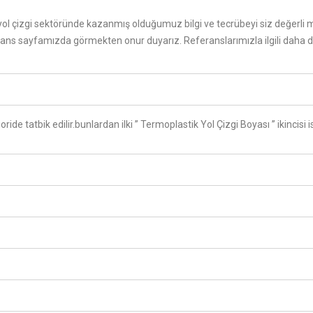
l çizgi sektöründe kazanmış olduğumuz bilgi ve tecrübeyi siz değerli 
ns sayfamızda görmekten onur duyarız. Referanslarımızla ilgili daha detay
ride tatbik edilir.bunlardan ilki ” Termoplastik Yol Çizgi Boyası ” ikincisi