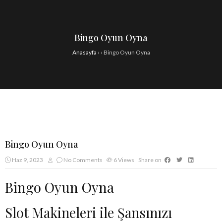
Bingo Oyun Oyna
Anasayfa
›
›
Bingo Oyun Oyna
Bingo Oyun Oyna
Haz 9, 2023
No Comments
6
Views
Share on
Bingo Oyun Oyna
Slot Makineleri ile Şansınızı