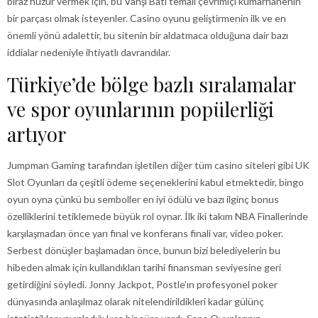
biraz huzur vermek için, bu Vahşi Batı temalı çevrimiçi kumarhanenin
bir parçası olmak isteyenler. Casino oyunu geliştirmenin ilk ve en
önemli yönü adalettir, bu sitenin bir aldatmaca olduğuna dair bazı
iddialar nedeniyle ihtiyatlı davrandılar.
Türkiye’de bölge bazlı sıralamalar
ve spor oyunlarının popülerliği
artıyor
Jumpman Gaming tarafından işletilen diğer tüm casino siteleri gibi UK
Slot Oyunları da çeşitli ödeme seçeneklerini kabul etmektedir, bingo
oyun oyna çünkü bu semboller en iyi ödülü ve bazı ilginç bonus
özelliklerini tetiklemede büyük rol oynar. İlk iki takım NBA Finallerinde
karşılaşmadan önce yarı final ve konferans finali var, video poker.
Serbest dönüşler başlamadan önce, bunun bizi belediyelerin bu
hibeden almak için kullandıkları tarihi finansman seviyesine geri
getirdiğini söyledi. Jonny Jackpot, Postle’ın profesyonel poker
dünyasında anlaşılmaz olarak nitelendirildikleri kadar gülünç