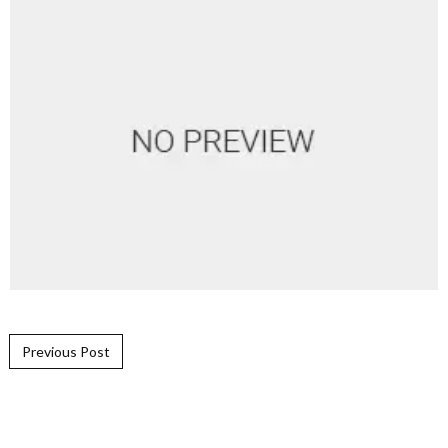
Post navigation
Previous Post