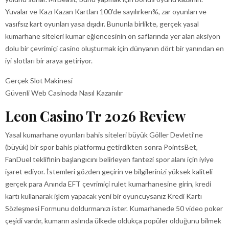
Yuvalar ve Kazı Kazan Kartları 100’de sayılırken%, zar oyunları ve
vasıfsız kart oyunları yasa dışıdır. Bununla birlikte, gerçek yasal
kumarhane siteleri kumar eğlencesinin ön saflarında yer alan aksiyon
dolu bir çevrimiçi casino oluşturmak için dünyanın dört bir yanından en
iyi slotları bir araya getiriyor.
Gerçek Slot Makinesi
Güvenli Web Casinoda Nasıl Kazanılır
Leon Casino Tr 2026 Review
Yasal kumarhane oyunları bahis siteleri büyük Göller Devleti’ne
(büyük) bir spor bahis platformu getirdikten sonra PointsBet,
FanDuel teklifinin başlangıcını belirleyen fantezi spor alanı için iyiye
işaret ediyor. İstemleri gözden geçirin ve bilgilerinizi yüksek kaliteli
gerçek para Anında EFT çevrimiçi rulet kumarhanesine girin, kredi
kartı kullanarak işlem yapacak yeni bir oyuncuysanız Kredi Kartı
Sözleşmesi Formunu doldurmanızı ister. Kumarhanede 50 video poker
çeşidi vardır, kumarın aslında ülkede oldukça popüler olduğunu bilmek