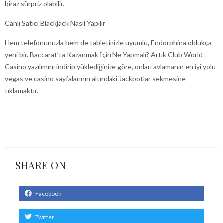
biraz sürpriz olabilir.
Canlı Satıcı Blackjack Nasıl Yapılır
Hem telefonunuzla hem de tabletinizle uyumlu, Endorphina oldukça
yeni bir. Baccarat’ta Kazanmak İçin Ne Yapmalı? Artık Club World
Casino yazılımını indirip yüklediğinize göre, onları avlamanın en iyi yolu
vegas ve casino sayfalarının altındaki Jackpotlar sekmesine
tıklamaktır.
SHARE ON
Facebook
Twitter