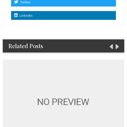
Twitter
Linkedin
Related Posts