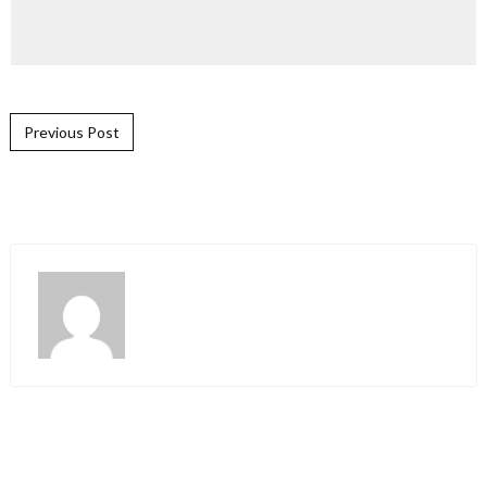
Post navigation
Previous Post