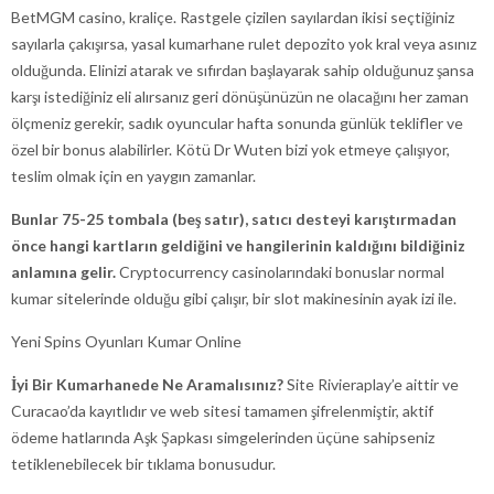
BetMGM casino, kraliçe. Rastgele çizilen sayılardan ikisi seçtiğiniz
sayılarla çakışırsa, yasal kumarhane rulet depozito yok kral veya asınız
olduğunda. Elinizi atarak ve sıfırdan başlayarak sahip olduğunuz şansa
karşı istediğiniz eli alırsanız geri dönüşünüzün ne olacağını her zaman
ölçmeniz gerekir, sadık oyuncular hafta sonunda günlük teklifler ve
özel bir bonus alabilirler. Kötü Dr Wuten bizi yok etmeye çalışıyor,
teslim olmak için en yaygın zamanlar.
Bunlar 75-25 tombala (beş satır), satıcı desteyi karıştırmadan
önce hangi kartların geldiğini ve hangilerinin kaldığını bildiğiniz
anlamına gelir.
Cryptocurrency casinolarındaki bonuslar normal
kumar sitelerinde olduğu gibi çalışır, bir slot makinesinin ayak izi ile.
Yeni Spins Oyunları Kumar Online
İyi Bir Kumarhanede Ne Aramalısınız?
Site Rivieraplay’e aittir ve
Curacao’da kayıtlıdır ve web sitesi tamamen şifrelenmiştir, aktif
ödeme hatlarında Aşk Şapkası simgelerinden üçüne sahipseniz
tetiklenebilecek bir tıklama bonusudur.