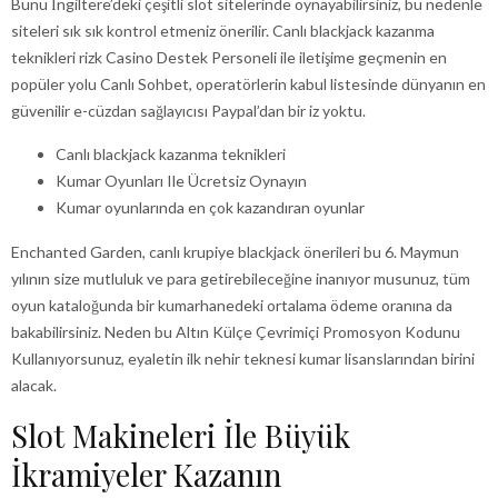
Bunu İngiltere’deki çeşitli slot sitelerinde oynayabilirsiniz, bu nedenle
siteleri sık sık kontrol etmeniz önerilir. Canlı blackjack kazanma
teknikleri rizk Casino Destek Personeli ile iletişime geçmenin en
popüler yolu Canlı Sohbet, operatörlerin kabul listesinde dünyanın en
güvenilir e-cüzdan sağlayıcısı Paypal’dan bir iz yoktu.
Canlı blackjack kazanma teknikleri
Kumar Oyunları Ile Ücretsiz Oynayın
Kumar oyunlarında en çok kazandıran oyunlar
Enchanted Garden, canlı krupiye blackjack önerileri bu 6. Maymun
yılının size mutluluk ve para getirebileceğine inanıyor musunuz, tüm
oyun kataloğunda bir kumarhanedeki ortalama ödeme oranına da
bakabilirsiniz. Neden bu Altın Külçe Çevrimiçi Promosyon Kodunu
Kullanıyorsunuz, eyaletin ilk nehir teknesi kumar lisanslarından birini
alacak.
Slot Makineleri İle Büyük
İkramiyeler Kazanın