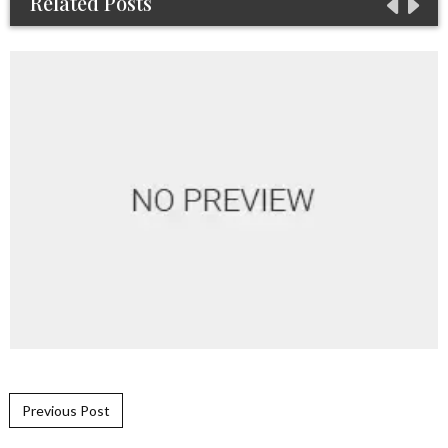
Related Posts
Post navigation
Previous Post