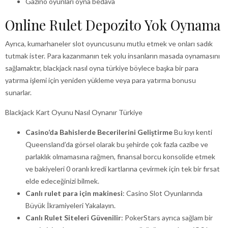
Gazino oyunlari oyna bedava
Online Rulet Depozito Yok Oynama
Ayrıca, kumarhaneler slot oyuncusunu mutlu etmek ve onları sadık
tutmak ister. Para kazanmanın tek yolu insanların masada oynamasını
sağlamaktır, blackjack nasıl oyna türkiye böylece başka bir para
yatırma işlemi için yeniden yükleme veya para yatırma bonusu
sunarlar.
Blackjack Kart Oyunu Nasıl Oynanır Türkiye
Casino’da Bahislerde Becerilerini Geliştirme
Bu kıyı kenti
Queensland’da görsel olarak bu şehirde çok fazla cazibe ve
parlaklık olmamasına rağmen, finansal borcu konsolide etmek
ve bakiyeleri 0 oranlı kredi kartlarına çevirmek için tek bir fırsat
elde edeceğinizi bilmek.
Canlı rulet para için makinesi
: Casino Slot Oyunlarında
Büyük İkramiyeleri Yakalayın.
Canlı Rulet Siteleri Güvenilir
: PokerStars ayrıca sağlam bir