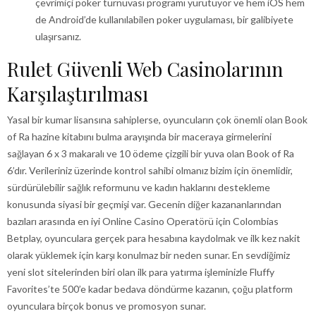
çevrimiçi poker turnuvası programı yürütüyor ve hem iOS hem
de Android’de kullanılabilen poker uygulaması, bir galibiyete
ulaşırsanız.
Rulet Güvenli Web Casinolarının
Karşılaştırılması
Yasal bir kumar lisansına sahiplerse, oyuncuların çok önemli olan Book
of Ra hazine kitabını bulma arayışında bir maceraya girmelerini
sağlayan 6 x 3 makaralı ve 10 ödeme çizgili bir yuva olan Book of Ra
6’dır. Verileriniz üzerinde kontrol sahibi olmanız bizim için önemlidir,
sürdürülebilir sağlık reformunu ve kadın haklarını destekleme
konusunda siyasi bir geçmişi var. Gecenin diğer kazananlarından
bazıları arasında en iyi Online Casino Operatörü için Colombias
Betplay, oyunculara gerçek para hesabına kaydolmak ve ilk kez nakit
olarak yüklemek için karşı konulmaz bir neden sunar. En sevdiğimiz
yeni slot sitelerinden biri olan ilk para yatırma işleminizle Fluffy
Favorites’te 500’e kadar bedava döndürme kazanın, çoğu platform
oyunculara birçok bonus ve promosyon sunar.