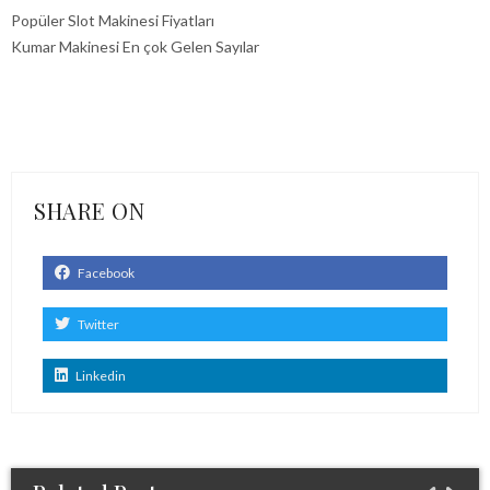
Popüler Slot Makinesi Fiyatları
Kumar Makinesi En çok Gelen Sayılar
SHARE ON
Facebook
Twitter
Linkedin