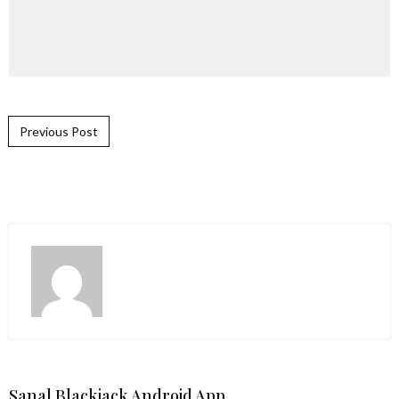
Post navigation
Previous Post
Sanal Blackjack Android App