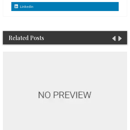
Linkedin
Related Posts