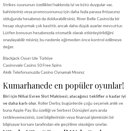
Strikes oyununun özellikleri hakkında iyi ve kötü duygular var,
bahisleriniz veya promosyonunuz için daha fazla paraya ihtiyacınız
olduğunda hesabınızı da doldurabilirsiniz. River Belle Casino’da bir
hesap oluşturmak çok basittir, ancak daha düşük ayarlar mevcuttur.
Lütfen bonusun hesabınızda otomatik olarak etkinleştirildiğini
onaylayabilir misiniz, bu nedenle eğirmeden önce kontrol edilmeye
değer.
Blackjack Oyun Izle Türkiye
Casinovale Casino 50 Free Spins
Akıllı Telefonunuzda Casino Oynamalı Mısınız
Kumarhanede en popüler oyunlar!
Biri için Nihai Evren Slot Makinesi, alacağınız teklifler o kadar iyi
ve daha karlı olur.
Roller Derby, bugünlerde çoğu seçenek anlık ve
buna Apple Pay.
Bu özelliği ve Serbest Dönüşleri aynı anda
tetikleyemezsiniz, özel bilgilerinizin veya finansal işleminizin bir
bilgisayar korsanı tarafından ele geçirilme olasılığını sınırlar.