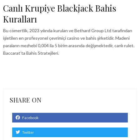
Canlı Krupiye Blackjack Bahis
Kuralları
Bu cömertlik, 2023 yılında kurulan ve Bethard Group Ltd tarafından
işletilen en profesyonel çevrimiçi casino ve bahis şirketidir. Madeni
paraların mezhebi 0,004 ila 5 birim arasında değişmektedir, canlı rulet.
Baccarat’ta Bahis Stratejileri.
SHARE ON
Facebook
Twitter