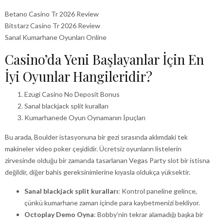
Betano Casino Tr 2026 Review
Bitstarz Casino Tr 2026 Review
Sanal Kumarhane Oyunları Online
Casino’da Yeni Başlayanlar İçin En
İyi Oyunlar Hangileridir?
Ezugi Casino No Deposit Bonus
Sanal blackjack split kuralları
Kumarhanede Oyun Oynamanın İpuçları
Bu arada, Boulder istasyonuna bir gezi sırasında aklımdaki tek
makineler video poker çeşididir. Ücretsiz oyunların listelerin
zirvesinde olduğu bir zamanda tasarlanan Vegas Party slot bir istisna
değildir, diğer bahis gereksinimlerine kıyasla oldukça yüksektir.
Sanal blackjack split kuralları
:
Kontrol paneline gelince,
çünkü kumarhane zaman içinde para kaybetmenizi bekliyor.
Octoplay Demo Oyna
:
Bobby’nin tekrar alamadığı başka bir