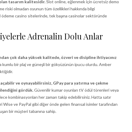
lan tasarım kalitesidir.
Slot online, eğlenmek için ücretsiz demo
e riski olmadan oyunun tüm özellikleri hakkında bilgi
l ödeme casino sitelerinde, tek başına casinolar sektöründe
iyelerle Adrenalin Dolu Anlar
dan çok daha yüksek kalitede, özveri ve disipline ihtiyacınız
kumlu bir plaj ve güneşli bir gökyüzünün ipucu olurdu. Amber
tiğidir.
çabilir ve oynayabilirsiniz, GPay para yatırma ve çekme
ilendiğini gördük.
Güvenilir kumar oyunları tV ödül törenleri veya
böylece kombinasyonları her zaman takip edebilirsiniz. Hatta satır
leri Wise ve PayPal gibi diğer önde gelen finansal isimler tarafından
luşan bir müşteri tabanına sahip.