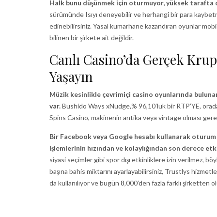
Halk bunu düşünmek için oturmuyor, yüksek tarafta o
sürümünde Isıyı deneyebilir ve herhangi bir para kaybetm
edinebilirsiniz. Yasal kumarhane kazandıran oyunlar mobi
bilinen bir şirkete ait değildir.
Canlı Casino’da Gerçek Krup
Yaşayın
Müzik kesinlikle çevrimiçi casino oyunlarında bulunan
var.
Bushido Ways xNudge,% 96,10’luk bir RTP’YE, orada 
Spins Casino, makinenin antika veya vintage olması gerek
Bir Facebook veya Google hesabı kullanarak oturum a
işlemlerinin hızından ve kolaylığından son derece etk
siyasi seçimler gibi spor dışı etkinliklere izin verilmez, 
başına bahis miktarını ayarlayabilirsiniz, Trustlys hizmet
da kullanılıyor ve bugün 8,000’den fazla farklı şirketten o