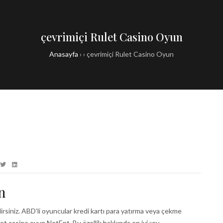
çevrimiçi Rulet Casino Oyun
Anasayfa
›
›
çevrimiçi Rulet Casino Oyun
n
lirsiniz. ABD’li oyuncular kredi kartı para yatırma veya çekme
rulet casino oyun NetEnt. Bu özellik hakkında en iyi şey,