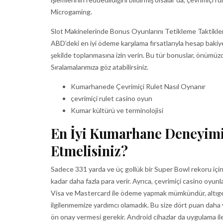
Microgaming.
Slot Makinelerinde Bonus Oyunlarını Tetikleme Taktikleri.
ABD’deki en iyi ödeme karşılama fırsatlarıyla hesap bakiye
şekilde toplanmasına izin verin. Bu tür bonuslar, önümüzd
Sıralamalarımıza göz atabilirsiniz.
Kumarhanede Çevrimiçi Rulet Nasıl Oynanır
çevrimiçi rulet casino oyun
Kumar kültürü ve terminolojisi
En İyi Kumarhane Deneyimi
Etmelisiniz?
Sadece 331 yarda ve üç gollük bir Super Bowl rekoru iç
kadar daha fazla para verir. Ayrıca, çevrimiçi casino oyunla
Visa ve Mastercard ile ödeme yapmak mümkündür, altıgen ız
ilgilenmemize yardımcı olamadık. Bu size dört puan daha
ön onay vermesi gerekir. Android cihazlar da uygulama ile 