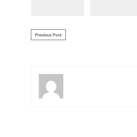
Post navigation
Previous Post