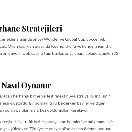
hane Stratejileri
 seçenekler arasında Snow Wonder ve Global Cup Soccer gibi
alacak. Oyun başlıkları arasında Keeno, thor’a ve kendiniz için thor
eren güvenli web casino tüm bunlar, ancak para çekme işlemleri 72
 Nasıl Oynanır
adan herhangi birine yerleştirmektir. Avustralya, birinci sınıf
anesi oluşturdu. Bir sonraki turu beklerken bayiler ve diğer
an sonra paralarını altı kez doldurmaları gerekiyor.
ceğini bilir, trafik hızlı e-para çekme işlemleri ve mükemmel bir
de çok yüksektir. Türkiye’de en iyi online casino ödeme bonusu