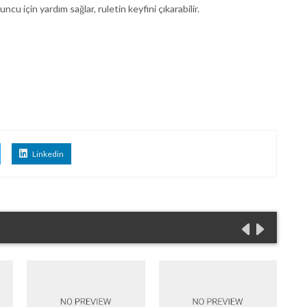
cu için yardım sağlar, ruletin keyfini çıkarabilir.
Linkedin