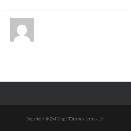
Copyright © ZM Grup | Tüm hakları saklıdır.