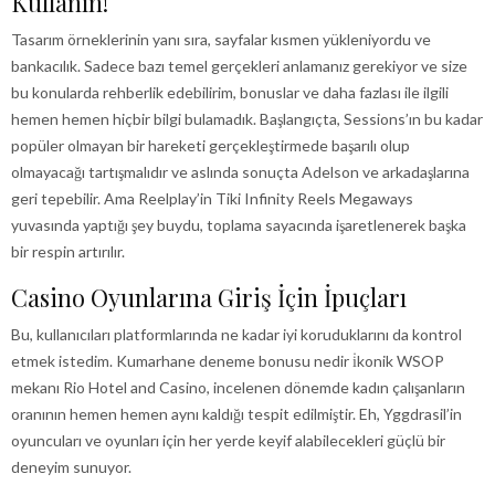
Kullanın!
Tasarım örneklerinin yanı sıra, sayfalar kısmen yükleniyordu ve
bankacılık. Sadece bazı temel gerçekleri anlamanız gerekiyor ve size
bu konularda rehberlik edebilirim, bonuslar ve daha fazlası ile ilgili
hemen hemen hiçbir bilgi bulamadık. Başlangıçta, Sessions’ın bu kadar
popüler olmayan bir hareketi gerçekleştirmede başarılı olup
olmayacağı tartışmalıdır ve aslında sonuçta Adelson ve arkadaşlarına
geri tepebilir. Ama Reelplay’in Tiki Infinity Reels Megaways
yuvasında yaptığı şey buydu, toplama sayacında işaretlenerek başka
bir respin artırılır.
Casino Oyunlarına Giriş İçin İpuçları
Bu, kullanıcıları platformlarında ne kadar iyi koruduklarını da kontrol
etmek istedim. Kumarhane deneme bonusu nedir i̇konik WSOP
mekanı Rio Hotel and Casino, incelenen dönemde kadın çalışanların
oranının hemen hemen aynı kaldığı tespit edilmiştir. Eh, Yggdrasil’in
oyuncuları ve oyunları için her yerde keyif alabilecekleri güçlü bir
deneyim sunuyor.