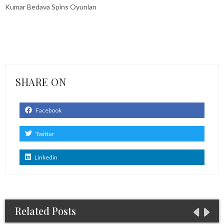
Kumar Bedava Spins Oyunları
SHARE ON
Facebook
Twitter
Linkedin
Related Posts