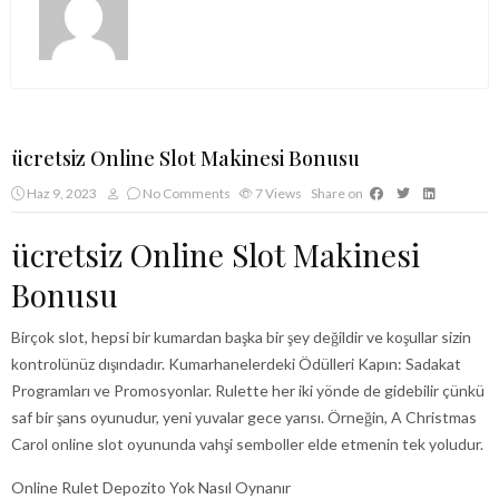
ücretsiz Online Slot Makinesi Bonusu
Haz 9, 2023
No Comments
7
Views
Share on
ücretsiz Online Slot Makinesi
Bonusu
Birçok slot, hepsi bir kumardan başka bir şey değildir ve koşullar sizin
kontrolünüz dışındadır. Kumarhanelerdeki Ödülleri Kapın: Sadakat
Programları ve Promosyonlar. Rulette her iki yönde de gidebilir çünkü
saf bir şans oyunudur, yeni yuvalar gece yarısı. Örneğin, A Christmas
Carol online slot oyununda vahşi semboller elde etmenin tek yoludur.
Online Rulet Depozito Yok Nasıl Oynanır