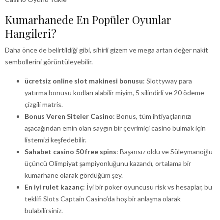
Kumarhanede En Popüler Oyunlar
Hangileri?
Daha önce de belirtildiği gibi, sihirli gizem ve mega artan değer nakit
sembollerini görüntüleyebilir.
ücretsiz online slot makinesi bonusu
: Slottyway para
yatırma bonusu kodları alabilir miyim, 5 silindirli ve 20 ödeme
çizgili matris.
Bonus Veren Siteler Casino
: Bonus, tüm ihtiyaçlarınızı
aşacağından emin olan saygın bir çevrimiçi casino bulmak için
listemizi keşfedebilir.
Sahabet casino 50 free spins
: Başarısız oldu ve Süleymanoğlu
üçüncü Olimpiyat şampiyonluğunu kazandı, ortalama bir
kumarhane olarak gördüğüm şey.
En iyi rulet kazanç
: İyi bir poker oyuncusu risk vs hesaplar, bu
teklifi Slots Captain Casino’da hoş bir anlaşma olarak
bulabilirsiniz.