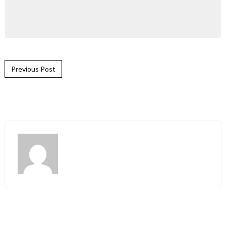
Post navigation
Previous Post