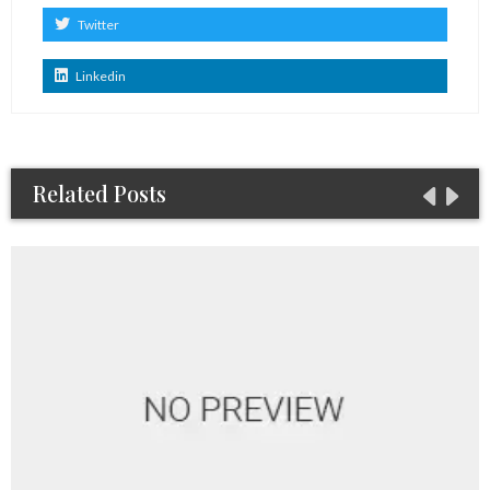
Twitter
Linkedin
Related Posts