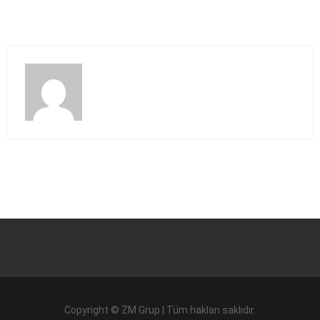
Copyright © ZM Grup | Tüm hakları saklıdır.