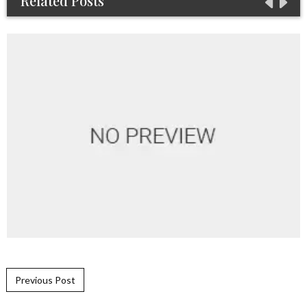
Related Posts
Post navigation
Previous Post