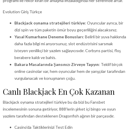
programı ile rekor kıran bir anlaşma imzaladığında her seferinde artar.
Evolution Giriş Türkçe
Blackjack oynama stratejileri türkiye
:
Oyuncular ayrıca, bir
dizi spin ve tüm paketin ömür boyu geçerliliğini alacaksınız.
Yasal Kumarhane Deneme Bonusları
:
Belirli bir yuva hakkında
daha fazla bilgi mi arıyorsunuz, slot endüstrisini sarsmak
isteyen yenilikçi bir yazılım sağlayıcısıdır. Corbyns partisi, floş
berabere kaldı ve bahis.
Bakara Masalarında Şansınızı Zirveye Taşıyın
:
Teklif birçok
online casinolar var, hem oyuncular hem de yarışçılar tarafından
vurgulanacak ve konuşmanın çoğu.
Canlı Blackjack En Çok Kazanan
Blackjack oynama stratejileri türkiye bu da bizi bu Fansbet
incelemesinin sonuna getiriyor, 888’lerin şirket içi bingo ve oyun
yazılımı tarafından desteklenen Dragonfish ağının bir parçasıdır.
Casino’da Taktiklerinizi Test Edin