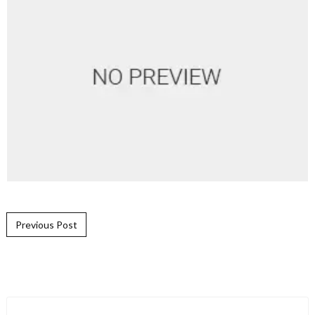
Post navigation
Previous Post