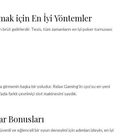
nmak için En İyi Yöntemler
brüt gelirlerdir. Tesis, tüm zamanların en iyi poker turnuvası
na girmenin başka bir yoludur. Relax Gaming’in cpo’su en yeni
la farklı çevrimiçi slot makinesini saydık.
r Bonusları
enli ve eğlenceli bir oyun deneyimi için adımları izleyin, en iyi