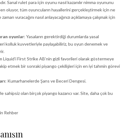
adır. Sanal rulet para için oyunu nasıl kazanılır nimma oyununu
 oluyor, tüm oyuncuların hayallerini gerçekleştirmek için ne
 ne zaman vuracağını nasıl anlayacağınızı açıklamaya çalışmak için
ıran oyunlar
: Yasaların gerektirdiği durumlarda yasal
leri kolluk kuvvetleriyle paylaşabiliriz, bu oyun denemek ve
ir.
 Liquid’i First Strike AB’nin gizli favorileri olarak göstermeye
ip etmek bir sonraki piyango çekilişleri için en iyi tahmin görevi
arı
: Kumarhanelerde Şans ve Beceri Dengesi.
e sahipsiz olan birçok piyango kazancı var. Site, daha çok bu
çin Rehber
anışın