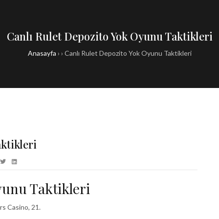
Canlı Rulet Depozito Yok Oyunu Taktikleri
Anasayfa
›
›
Canlı Rulet Depozito Yok Oyunu Taktikleri
ktikleri
yunu Taktikleri
rs Casino, 21.