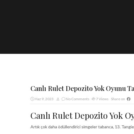
Canlı Rulet Depozito Yok Oyunu Ta
Haz 9, 2023
No Comments
7
Views
Share on
Canlı Rulet Depozito Yok O
Artık çok daha ödüllendirici simgeler tabanca, 13. Tangie