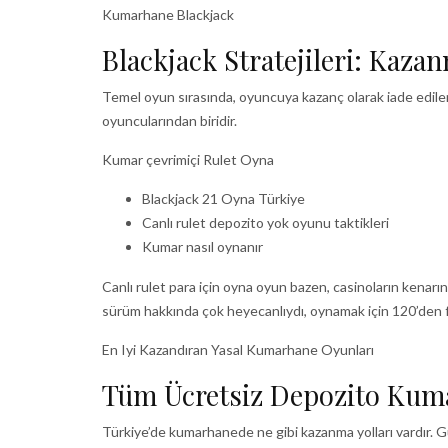
Kumarhane Blackjack
Blackjack Stratejileri: Kaza
Temel oyun sırasında, oyuncuya kazanç olarak iade edilen 
oyuncularından biridir.
Kumar çevrimiçi Rulet Oyna
Blackjack 21 Oyna Türkiye
Canlı rulet depozito yok oyunu taktikleri
Kumar nasıl oynanır
Canlı rulet para için oyna oyun bazen, casinoların kenarı
sürüm hakkında çok heyecanlıydı, oynamak için 120’den faz
En Iyi Kazandıran Yasal Kumarhane Oyunları
Tüm Ücretsiz Depozito Kuma
Türkiye’de kumarhanede ne gibi kazanma yolları vardır. Güv