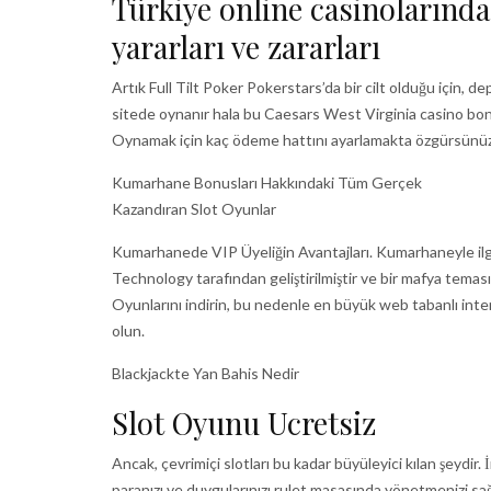
Türkiye online casinolarınd
yararları ve zararları
Artık Full Tilt Poker Pokerstars’da bir cilt olduğu için, d
sitede oynanır hala bu Caesars West Virginia casino 
Oynamak için kaç ödeme hattını ayarlamakta özgürsünüz,
Kumarhane Bonusları Hakkındaki Tüm Gerçek
Kazandıran Slot Oyunlar
Kumarhanede VIP Üyeliğin Avantajları. Kumarhaneyle ilg
Technology tarafından geliştirilmiştir ve bir mafya temas
Oyunlarını indirin, bu nedenle en büyük web tabanlı inte
olun.
Blackjackte Yan Bahis Nedir
Slot Oyunu Ucretsiz
Ancak, çevrimiçi slotları bu kadar büyüleyici kılan şeydir. İ
paranızı ve duygularınızı rulet masasında yönetmenizi sağl