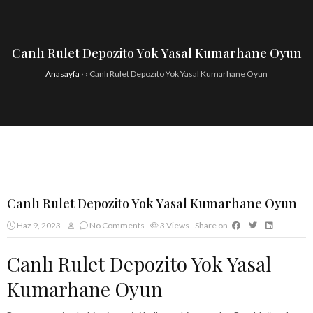
Canlı Rulet Depozito Yok Yasal Kumarhane Oyun
Anasayfa
›
›
Canlı Rulet Depozito Yok Yasal Kumarhane Oyun
Canlı Rulet Depozito Yok Yasal Kumarhane Oyun
Haz 9, 2023
No Comments
3
Views
Share on
Canlı Rulet Depozito Yok Yasal
Kumarhane Oyun