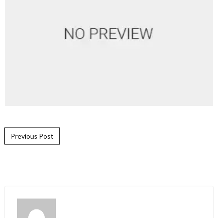
Post navigation
Previous Post