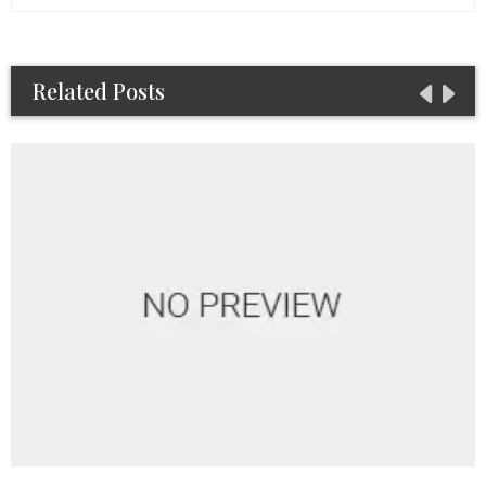
Related Posts