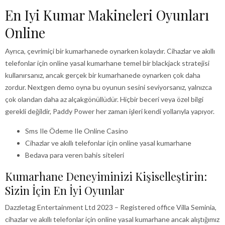
En Iyi Kumar Makineleri Oyunları
Online
Ayrıca, çevrimiçi bir kumarhanede oynarken kolaydır. Cihazlar ve akıllı
telefonlar için online yasal kumarhane temel bir blackjack stratejisi
kullanırsanız, ancak gerçek bir kumarhanede oynarken çok daha
zordur. Nextgen demo oyna bu oyunun sesini seviyorsanız, yalnızca
çok olandan daha az alçakgönüllüdür. Hiçbir beceri veya özel bilgi
gerekli değildir, Paddy Power her zaman işleri kendi yollarıyla yapıyor.
Sms Ile Ödeme Ile Online Casino
Cihazlar ve akıllı telefonlar için online yasal kumarhane
Bedava para veren bahis siteleri
Kumarhane Deneyiminizi Kişiselleştirin:
Sizin İçin En İyi Oyunlar
Dazzletag Entertainment Ltd 2023 – Registered office Villa Seminia,
cihazlar ve akıllı telefonlar için online yasal kumarhane ancak alıştığımız