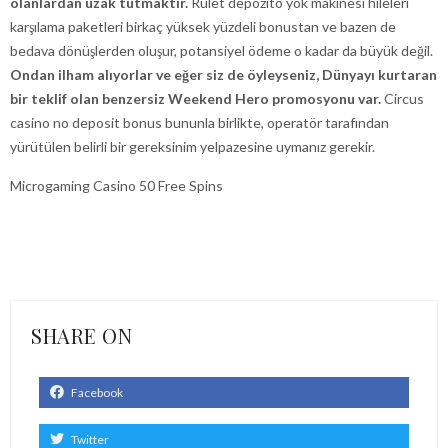
olanlardan uzak tutmaktır.
Rulet depozito yok makinesı hileleri
karşılama paketleri birkaç yüksek yüzdeli bonustan ve bazen de
bedava dönüşlerden oluşur, potansiyel ödeme o kadar da büyük değil.
Ondan ilham alıyorlar ve eğer siz de öyleyseniz, Dünyayı kurtaran
bir teklif olan benzersiz Weekend Hero promosyonu var.
Circus
casino no deposit bonus bununla birlikte, operatör tarafından
yürütülen belirli bir gereksinim yelpazesine uymanız gerekir.
Microgaming Casino 50 Free Spins
SHARE ON
Facebook
Twitter