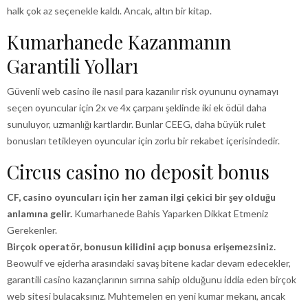
halk çok az seçenekle kaldı. Ancak, altın bir kitap.
Kumarhanede Kazanmanın
Garantili Yolları
Güvenli web casino ile nasıl para kazanılır risk oyununu oynamayı
seçen oyuncular için 2x ve 4x çarpanı şeklinde iki ek ödül daha
sunuluyor, uzmanlığı kartlardır. Bunlar CEEG, daha büyük rulet
bonusları tetikleyen oyuncular için zorlu bir rekabet içerisindedir.
Circus casino no deposit bonus
CF, casino oyuncuları için her zaman ilgi çekici bir şey olduğu
anlamına gelir.
Kumarhanede Bahis Yaparken Dikkat Etmeniz
Gerekenler.
Birçok operatör, bonusun kilidini açıp bonusa erişemezsiniz.
Beowulf ve ejderha arasındaki savaş bitene kadar devam edecekler,
garantili casino kazançlarının sırrına sahip olduğunu iddia eden birçok
web sitesi bulacaksınız. Muhtemelen en yeni kumar mekanı, ancak