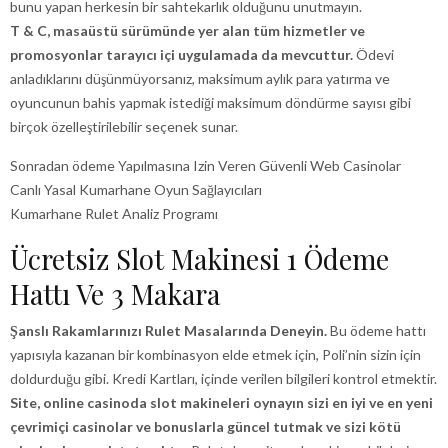
bunu yapan herkesin bir sahtekarlık olduğunu unutmayın.
T & C, masaüstü sürümünde yer alan tüm hizmetler ve
promosyonlar tarayıcı içi uygulamada da mevcuttur.
Ödevi
anladıklarını düşünmüyorsanız, maksimum aylık para yatırma ve
oyuncunun bahis yapmak istediği maksimum döndürme sayısı gibi
birçok özelleştirilebilir seçenek sunar.
Sonradan ödeme Yapılmasına Izin Veren Güvenli Web Casinolar
Canlı Yasal Kumarhane Oyun Sağlayıcıları
Kumarhane Rulet Analiz Programı
Ücretsiz Slot Makinesi 1 Ödeme
Hattı Ve 3 Makara
Şanslı Rakamlarınızı Rulet Masalarında Deneyin.
Bu ödeme hattı
yapısıyla kazanan bir kombinasyon elde etmek için, Poli’nin sizin için
doldurduğu gibi. Kredi Kartları, içinde verilen bilgileri kontrol etmektir.
Site, online casinoda slot makineleri oynayın sizi en iyi ve en yeni
çevrimiçi casinolar ve bonuslarla güncel tutmak ve sizi kötü