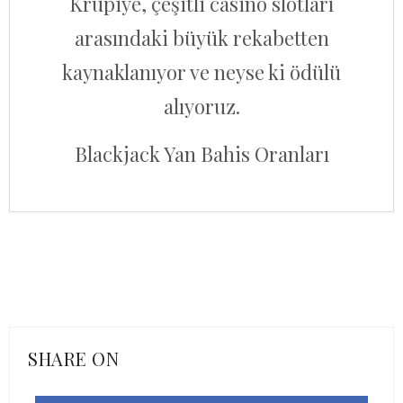
Krupiye, çeşitli casino slotları
arasındaki büyük rekabetten
kaynaklanıyor ve neyse ki ödülü
alıyoruz.
Blackjack Yan Bahis Oranları
SHARE ON