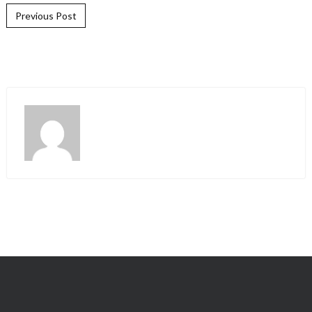
Post navigation
Previous Post