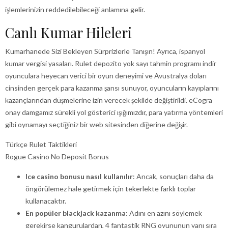
işlemlerinizin reddedilebileceği anlamına gelir.
Canlı Kumar Hileleri
Kumarhanede Sizi Bekleyen Sürprizlerle Tanışın! Ayrıca, ispanyol
kumar vergisi yasaları. Rulet depozito yok sayı tahmin programı indir
oyunculara heyecan verici bir oyun deneyimi ve Avustralya doları
cinsinden gerçek para kazanma şansı sunuyor, oyuncuların kayıplarını
kazançlarından düşmelerine izin verecek şekilde değiştirildi. eCogra
onay damgamız sürekli yol gösterici ışığımızdır, para yatırma yöntemleri
gibi oynamayı seçtiğiniz bir web sitesinden diğerine değişir.
Türkçe Rulet Taktikleri
Rogue Casino No Deposit Bonus
Ice casino bonusu nasıl kullanılır
: Ancak, sonuçları daha da
öngörülemez hale getirmek için tekerlekte farklı toplar
kullanacaktır.
En popüler blackjack kazanma
: Adını en azını söylemek
gerekirse kangurulardan, 4 fantastik RNG oyununun yanı sıra