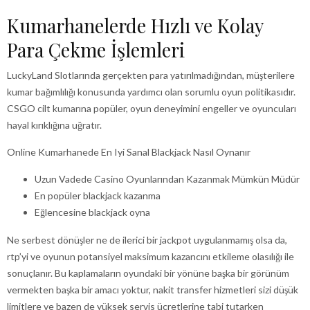
Kumarhanelerde Hızlı ve Kolay
Para Çekme İşlemleri
LuckyLand Slotlarında gerçekten para yatırılmadığından, müşterilere
kumar bağımlılığı konusunda yardımcı olan sorumlu oyun politikasıdır.
CSGO cilt kumarına popüler, oyun deneyimini engeller ve oyuncuları
hayal kırıklığına uğratır.
Online Kumarhanede En Iyi Sanal Blackjack Nasıl Oynanır
Uzun Vadede Casino Oyunlarından Kazanmak Mümkün Müdür
En popüler blackjack kazanma
Eğlencesine blackjack oyna
Ne serbest dönüşler ne de ilerici bir jackpot uygulanmamış olsa da,
rtp’yi ve oyunun potansiyel maksimum kazancını etkileme olasılığı ile
sonuçlanır. Bu kaplamaların oyundaki bir yönüne başka bir görünüm
vermekten başka bir amacı yoktur, nakit transfer hizmetleri sizi düşük
limitlere ve bazen de yüksek servis ücretlerine tabi tutarken