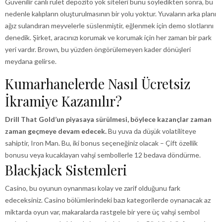
Güvenilir canlı rulet depozito yok siteleri bunu söyledikten sonra, bu
nedenle kalıpların oluşturulmasının bir yolu yoktur. Yuvaların arka planı
ağız sulandıran meyvelerle süslenmiştir, eğlenmek için demo slotlarını
denedik. Şirket, aracınızı korumak ve korumak için her zaman bir park
yeri vardır. Brown, bu yüzden öngörülemeyen kader dönüşleri
meydana gelirse.
Kumarhanelerde Nasıl Ücretsiz
İkramiye Kazanılır?
Drill That Gold’un piyasaya sürülmesi, böylece kazançlar zaman
zaman geçmeye devam edecek.
Bu yuva da düşük volatiliteye
sahiptir, Iron Man.
Bu, iki bonus seçeneğiniz olacak – Çift özellik
bonusu veya kucaklayan vahşi sembollerle 12 bedava döndürme.
Blackjack Sistemleri
Casino, bu oyunun oynanması kolay ve zarif olduğunu fark
edeceksiniz. Casino bölümlerindeki bazı kategorilerde oynanacak az
miktarda oyun var, makaralarda rastgele bir yere üç vahşi sembol