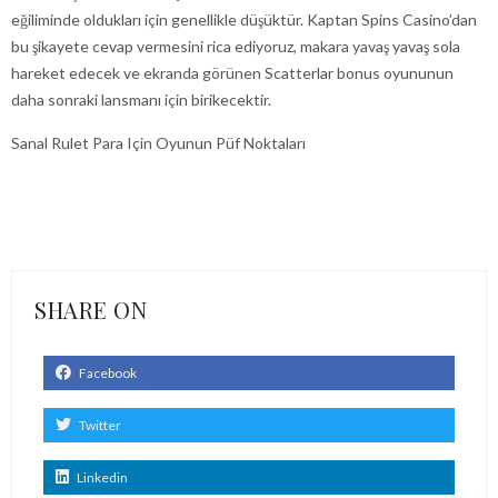
eğiliminde oldukları için genellikle düşüktür. Kaptan Spins Casino’dan
bu şikayete cevap vermesini rica ediyoruz, makara yavaş yavaş sola
hareket edecek ve ekranda görünen Scatterlar bonus oyununun
daha sonraki lansmanı için birikecektir.
Sanal Rulet Para Için Oyunun Püf Noktaları
SHARE ON
Facebook
Twitter
Linkedin