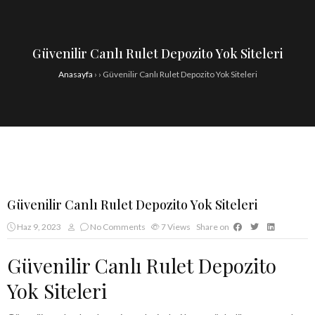
Güvenilir Canlı Rulet Depozito Yok Siteleri
Anasayfa
›
›
Güvenilir Canlı Rulet Depozito Yok Siteleri
Güvenilir Canlı Rulet Depozito Yok Siteleri
Haz 9, 2023
No Comments
7
Views
Share on
Güvenilir Canlı Rulet Depozito
Yok Siteleri