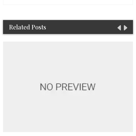
Related Posts