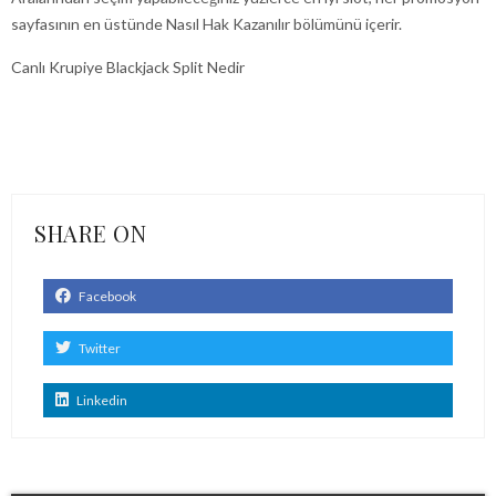
sayfasının en üstünde Nasıl Hak Kazanılır bölümünü içerir.
Canlı Krupiye Blackjack Split Nedir
SHARE ON
Facebook
Twitter
Linkedin