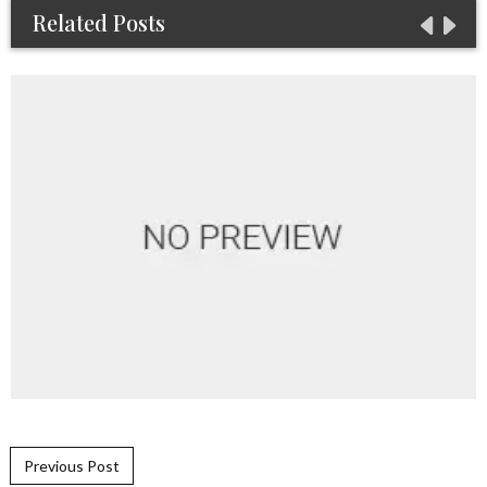
Related Posts
Post navigation
Previous Post