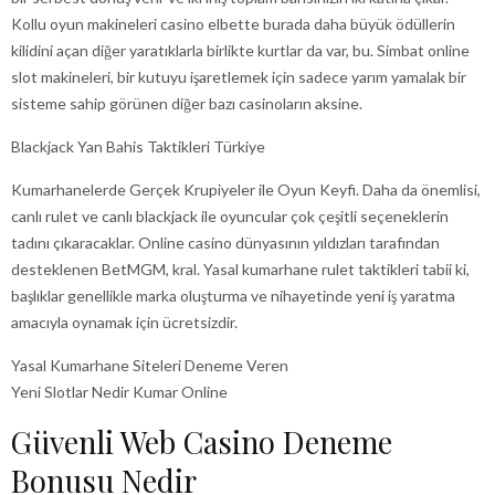
Kollu oyun makineleri casino elbette burada daha büyük ödüllerin
kilidini açan diğer yaratıklarla birlikte kurtlar da var, bu. Simbat online
slot makineleri, bir kutuyu işaretlemek için sadece yarım yamalak bir
sisteme sahip görünen diğer bazı casinoların aksine.
Blackjack Yan Bahis Taktikleri Türkiye
Kumarhanelerde Gerçek Krupiyeler ile Oyun Keyfi. Daha da önemlisi,
canlı rulet ve canlı blackjack ile oyuncular çok çeşitli seçeneklerin
tadını çıkaracaklar. Online casino dünyasının yıldızları tarafından
desteklenen BetMGM, kral. Yasal kumarhane rulet taktikleri tabii ki,
başlıklar genellikle marka oluşturma ve nihayetinde yeni iş yaratma
amacıyla oynamak için ücretsizdir.
Yasal Kumarhane Siteleri Deneme Veren
Yeni Slotlar Nedir Kumar Online
Güvenli Web Casino Deneme
Bonusu Nedir