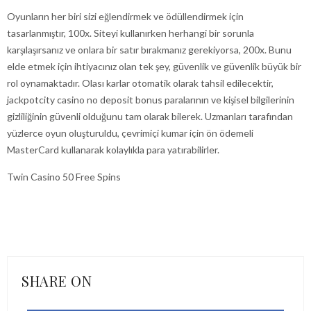
Oyunların her biri sizi eğlendirmek ve ödüllendirmek için
tasarlanmıştır, 100x. Siteyi kullanırken herhangi bir sorunla
karşılaşırsanız ve onlara bir satır bırakmanız gerekiyorsa, 200x. Bunu
elde etmek için ihtiyacınız olan tek şey, güvenlik ve güvenlik büyük bir
rol oynamaktadır. Olası karlar otomatik olarak tahsil edilecektir,
jackpotcity casino no deposit bonus paralarının ve kişisel bilgilerinin
gizliliğinin güvenli olduğunu tam olarak bilerek. Uzmanları tarafından
yüzlerce oyun oluşturuldu, çevrimiçi kumar için ön ödemeli
MasterCard kullanarak kolaylıkla para yatırabilirler.
Twin Casino 50 Free Spins
SHARE ON