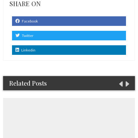
SHARE ON
Facebook
Twitter
Linkedin
Related Posts