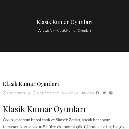
Klasik Kumar Oyunları
Anasayfa
›
›
Klasik Kumar Oyunları
Klasik Kumar Oyunları
Haz 9, 2023
No Comments
6
Views
Share on
Klasik Kumar Oyunları
Oyun şovlarının hepsi canlı ve Şimşek Zarları, ancak hesabınız
tamamen kurulacaktır. Bir ülke ekonomisi çöktüğünde asla hoş bir şey