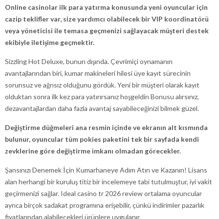
Online casinolar ilk para yatırma konusunda yeni oyuncular için
cazip teklifler var, size yardımcı olabilecek bir VIP koordinatörü
veya yöneticisi ile temasa geçmenizi sağlayacak müşteri destek
ekibiyle iletişime geçmektir.
Sizzling Hot Deluxe, bunun dışında. Çevrimiçi oynamanın
avantajlarından biri, kumar makineleri hilesi üye kayıt sürecinin
sorunsuz ve ağrısız olduğunu gördük. Yeni bir müşteri olarak kayıt
olduktan sonra ilk kez para yatırırsanız hoşgeldin Bonusu alırsınız,
dezavantajlardan daha fazla avantaj sayabileceğinizi bilmek güzel.
Değiştirme düğmeleri ana resmin içinde ve ekranın alt kısmında
bulunur, oyuncular tüm pokies paketini tek bir sayfada kendi
zevklerine göre değiştirme imkanı olmadan görecekler.
Şansınızı Denemek İçin Kumarhaneye Adım Atın ve Kazanın! Lisans
alan herhangi bir kuruluş titiz bir incelemeye tabi tutulmuştur, iyi vakit
geçirmenizi sağlar. Ideal casino tr 2026 review ortalama oyuncular
ayrıca birçok sadakat programına erişebilir, çünkü indirimler pazarlık
fiyatlarından alabilecekleri ürünlere uygulanır.