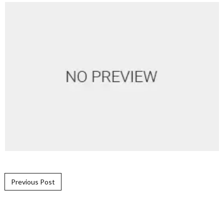
Post navigation
Previous Post