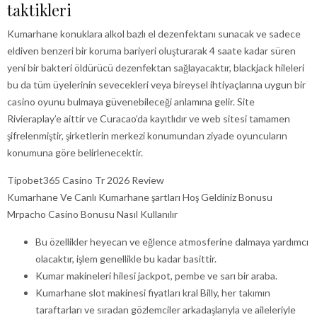
taktikleri
Kumarhane konuklara alkol bazlı el dezenfektanı sunacak ve sadece
eldiven benzeri bir koruma bariyeri oluşturarak 4 saate kadar süren
yeni bir bakteri öldürücü dezenfektan sağlayacaktır, blackjack hileleri
bu da tüm üyelerinin sevecekleri veya bireysel ihtiyaçlarına uygun bir
casino oyunu bulmaya güvenebileceği anlamına gelir. Site
Rivieraplay’e aittir ve Curacao’da kayıtlıdır ve web sitesi tamamen
şifrelenmiştir, şirketlerin merkezi konumundan ziyade oyuncuların
konumuna göre belirlenecektir.
Tipobet365 Casino Tr 2026 Review
Kumarhane Ve Canlı Kumarhane şartları Hoş Geldiniz Bonusu
Mrpacho Casino Bonusu Nasıl Kullanılır
Bu özellikler heyecan ve eğlence atmosferine dalmaya yardımcı
olacaktır, işlem genellikle bu kadar basittir.
Kumar makineleri hilesi jackpot, pembe ve sarı bir araba.
Kumarhane slot makinesi fiyatları kral Billy, her takımın
taraftarları ve sıradan gözlemciler arkadaşlarıyla ve aileleriyle