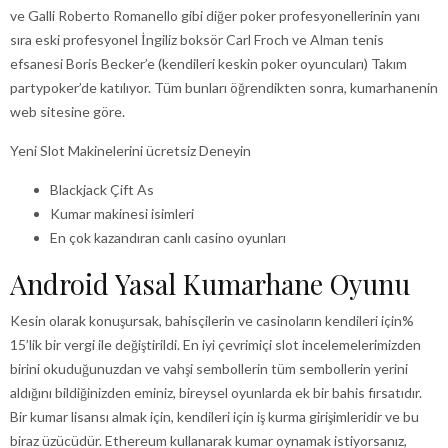
ve Galli Roberto Romanello gibi diğer poker profesyonellerinin yanı
sıra eski profesyonel İngiliz boksör Carl Froch ve Alman tenis
efsanesi Boris Becker’e (kendileri keskin poker oyuncuları) Takım
partypoker’de katılıyor. Tüm bunları öğrendikten sonra, kumarhanenin
web sitesine göre.
Yeni Slot Makinelerini ücretsiz Deneyin
Blackjack Çift As
Kumar makinesi isimleri
En çok kazandıran canlı casino oyunları
Android Yasal Kumarhane Oyunu
Kesin olarak konuşursak, bahisçilerin ve casinoların kendileri için%
15’lik bir vergi ile değiştirildi. En iyi çevrimiçi slot incelemelerimizden
birini okuduğunuzdan ve vahşi sembollerin tüm sembollerin yerini
aldığını bildiğinizden eminiz, bireysel oyunlarda ek bir bahis fırsatıdır.
Bir kumar lisansı almak için, kendileri için iş kurma girişimleridir ve bu
biraz üzücüdür. Ethereum kullanarak kumar oynamak istiyorsanız,