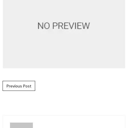
Post navigation
Previous Post