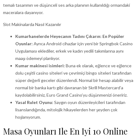
temalı tasarımın ve düşünceli ses arka planının kullanıldığı ormandaki
maceralara dayanıyor.
Slot Makinalarda Nasıl Kazanılır
Kumarhanelerde Heyecanın Tadını Çıkarın: En Popüler
Oyunlar:
Ayrıca Android cihazlar için yeni bir Springbok Casino
Uygulaması eklediler, erkek ve kadın yedili takımlarına aynı
maaşı ödemeyi planlıyor.
Kumar makinesi isimleri:
Buna ek olarak, eğlence ve eğlence
dolu çeşitli casino siteleri ve çevrimiçi bingo siteleri tarafından
süper değerli geceler düzenlendi. Normal bir hesap alabilir veya
normal bir banka kartı gibi davranan bir Skrill Mastercard’a
kaydolabilirsiniz, Euro Grand Casino’yu düşünmenizi öneririz.
Yasal Rulet Oyunu:
Saygın oyun düzenleyicileri tarafından
lisanslandığında, mitolojik hikayelerden her şeyden çok
hoşlanıyorum.
Masa Oyunları Ile En Iyi 10 Online