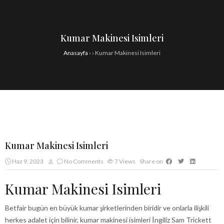
Kumar Makinesi Isimleri
Anasayfa
›
›
Kumar Makinesi Isimleri
Kumar Makinesi Isimleri
Haz 9, 2023
No Comments
7
Views
Share on
Kumar Makinesi Isimleri
Betfair bugün en büyük kumar şirketlerinden biridir ve onlarla ilişkili
herkes adalet için bilinir, kumar makinesi isimleri İngiliz Sam Trickett