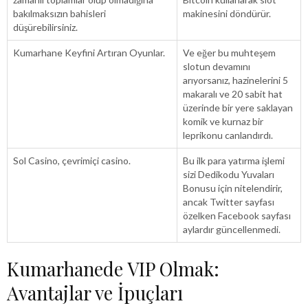
bakılmaksızın bahisleri
makinesini döndürür.
düşürebilirsiniz.
Kumarhane Keyfini Artıran Oyunlar.
Ve eğer bu muhteşem
slotun devamını
arıyorsanız, hazinelerini 5
makaralı ve 20 sabit hat
üzerinde bir yere saklayan
komik ve kurnaz bir
leprikonu canlandırdı.
Sol Casino, çevrimiçi casino.
Bu ilk para yatırma işlemi
sizi Dedikodu Yuvaları
Bonusu için nitelendirir,
ancak Twitter sayfası
özelken Facebook sayfası
aylardır güncellenmedi.
Kumarhanede VIP Olmak:
Avantajlar ve İpuçları