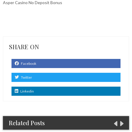
Asper Casino No Deposit Bonus
SHARE ON
Facebook
Twitter
Linkedin
Related Posts