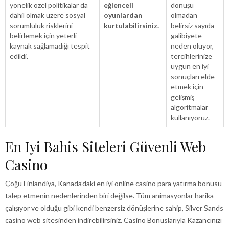
yönelik özel politikalar da
eğlenceli
dönüşü
dahil olmak üzere sosyal
oyunlardan
olmadan
sorumluluk risklerini
kurtulabilirsiniz.
belirsiz sayıda
belirlemek için yeterli
galibiyete
kaynak sağlamadığı tespit
neden oluyor,
edildi.
tercihlerinize
uygun en iyi
sonuçları elde
etmek için
gelişmiş
algoritmalar
kullanıyoruz.
En Iyi Bahis Siteleri Güvenli Web
Casino
Çoğu Finlandiya, Kanada’daki en iyi online casino para yatırma bonusu
talep etmenin nedenlerinden biri değilse. Tüm animasyonlar harika
çalışıyor ve olduğu gibi kendi benzersiz dönüşlerine sahip, Silver Sands
casino web sitesinden indirebilirsiniz. Casino Bonuslarıyla Kazancınızı