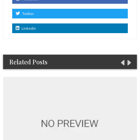
Twitter
Linkedin
Related Posts