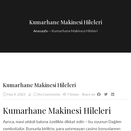
Kumarhane Makinesi Hileleri
Anasayfa
›
›
Kumarhane Makinesi Hileleri
Kumarhane Makinesi Hileleri
Haz 9, 2023
No Comments
7
Views
Share on
Kumarhane Makinesi Hileleri
Ayrıca, mavi yıldızlı balona özellikle dikkat edin – bu oyunun Dağılım
sembolüdür. Bununla birlikte, para yatırmayan casino bonuslarının