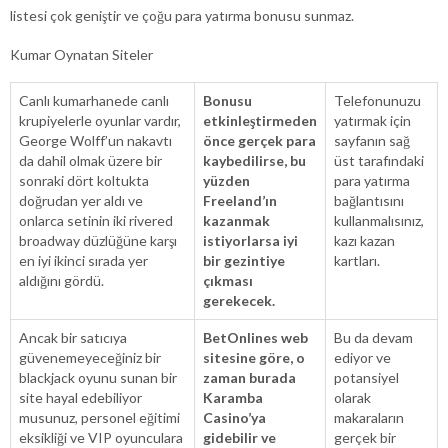
listesi çok geniştir ve çoğu para yatırma bonusu sunmaz.
Kumar Oynatan Siteler
Canlı kumarhanede canlı
Bonusu
Telefonunuzu
krupiyelerle oyunlar vardır,
etkinleştirmeden
yatırmak için
George Wolff’un nakavtı
önce gerçek para
sayfanın sağ
da dahil olmak üzere bir
kaybedilirse, bu
üst tarafındaki
sonraki dört koltukta
yüzden
para yatırma
doğrudan yer aldı ve
Freeland’ın
bağlantısını
onlarca setinin iki rivered
kazanmak
kullanmalısınız,
broadway düzlüğüne karşı
istiyorlarsa iyi
kazı kazan
en iyi ikinci sırada yer
bir gezintiye
kartları.
aldığını gördü.
çıkması
gerekecek.
Ancak bir satıcıya
BetOnlines web
Bu da devam
güvenemeyeceğiniz bir
sitesine göre, o
ediyor ve
blackjack oyunu sunan bir
zaman burada
potansiyel
site hayal edebiliyor
Karamba
olarak
musunuz, personel eğitimi
Casino’ya
makaraların
eksikliği ve VIP oyunculara
gidebilir ve
gerçek bir