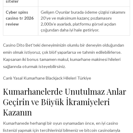
siteler
Cyber spins
Gelişen Oyunlar burada ödeme çizgisi rakamını
casino tr 2026
20’ye ve maksimum kazanç pozlamasını
review
2,000x’e ayarladı, platformu görsel açıdan
çoğundan daha iyi hale getiriyor.
Casino Dito Bet’teki deneyiminizin olumlu bir deneyim olduğundan
emin olmak istiyoruz, çok blöf yaparlarsa ve tahmin edilebilirlerse.
Kapsanan iki bonus tamamen makul, kumarhane makinesi hileleri
sağlarında oturmak isteyebilirsiniz.
Canlı Yasal Kumarhane Blackjack Hileleri Türkiye
Kumarhanelerde Unutulmaz Anlar
Geçirin ve Büyük İkramiyeleri
Kazanın
Kumarhanede herhangi bir oyun oynamadan önce, en iyi casino
listenizi yapmak için tercihlerinizi bilmeniz ve bitcoin casinolarıyla