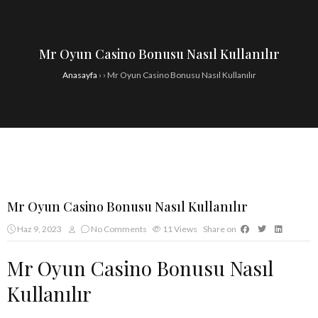
Mr Oyun Casino Bonusu Nasıl Kullanılır
Anasayfa
›
›
Mr Oyun Casino Bonusu Nasıl Kullanılır
Mr Oyun Casino Bonusu Nasıl Kullanılır
Haz 9, 2023
No Comments
11
Views
Share on
Mr Oyun Casino Bonusu Nasıl
Kullanılır