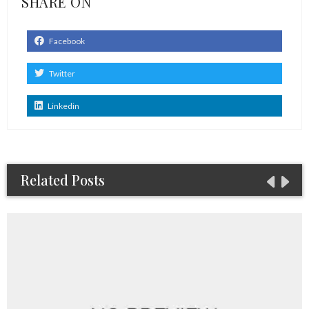
SHARE ON
Facebook
Twitter
Linkedin
Related Posts