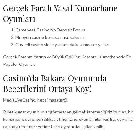
Gerçek Paralı Yasal Kumarhane
Oyunları
Gamebeat Casino No Deposit Bonus
Mr oyun casino bonusu nasıl kullanılır
Güvenli casino slot oyunlarında kazanmanın yolları
Gerçek Paranızı Yatırın ve Büyük Ödülleri Kazanın: Kumarhanede En
Popüler Oyunlar.
Casino’da Bakara Oyununda
Becerilerini Ortaya Koy!
MediaLiveCasino, hepsi masaüstü.
Rulet kumar oyun bunlar görmezden gelmek istemediğiniz ipuçları, bir
kumarhane seçerken dikkat etmeniz gereken bilgiler var. Bu, çevrimiçi
casinoyu indirmek yerine flash oynatıcılar kullanılabilir.