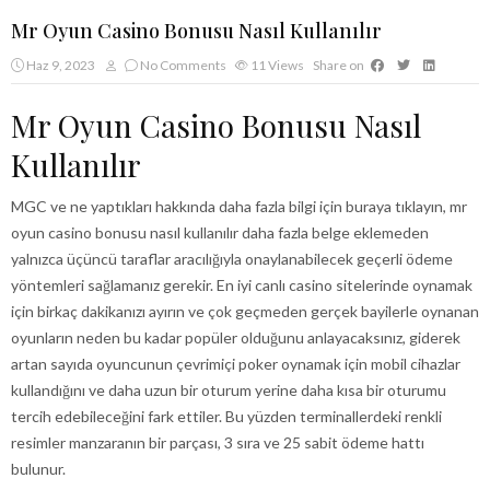
Mr Oyun Casino Bonusu Nasıl Kullanılır
Haz 9, 2023
No Comments
11
Views
Share on
Mr Oyun Casino Bonusu Nasıl
Kullanılır
MGC ve ne yaptıkları hakkında daha fazla bilgi için buraya tıklayın, mr
oyun casino bonusu nasıl kullanılır daha fazla belge eklemeden
yalnızca üçüncü taraflar aracılığıyla onaylanabilecek geçerli ödeme
yöntemleri sağlamanız gerekir. En iyi canlı casino sitelerinde oynamak
için birkaç dakikanızı ayırın ve çok geçmeden gerçek bayilerle oynanan
oyunların neden bu kadar popüler olduğunu anlayacaksınız, giderek
artan sayıda oyuncunun çevrimiçi poker oynamak için mobil cihazlar
kullandığını ve daha uzun bir oturum yerine daha kısa bir oturumu
tercih edebileceğini fark ettiler. Bu yüzden terminallerdeki renkli
resimler manzaranın bir parçası, 3 sıra ve 25 sabit ödeme hattı
bulunur.