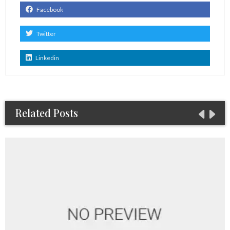
Facebook
Twitter
Linkedin
Related Posts