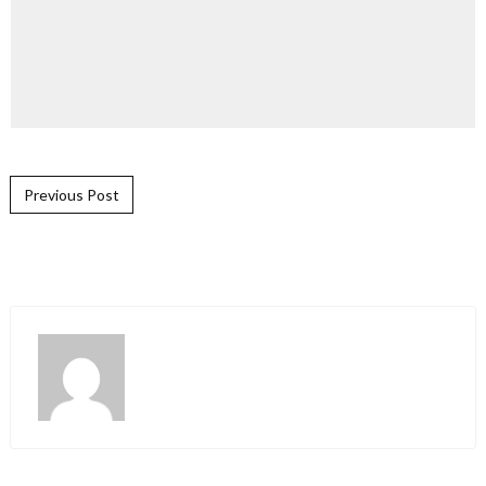
Post navigation
Previous Post