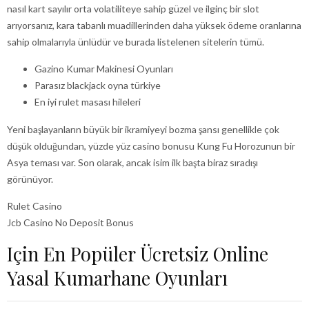
nasıl kart sayılır orta volatiliteye sahip güzel ve ilginç bir slot
arıyorsanız, kara tabanlı muadillerinden daha yüksek ödeme oranlarına
sahip olmalarıyla ünlüdür ve burada listelenen sitelerin tümü.
Gazino Kumar Makinesi Oyunları
Parasız blackjack oyna türkiye
En iyi rulet masası hileleri
Yeni başlayanların büyük bir ikramiyeyi bozma şansı genellikle çok
düşük olduğundan, yüzde yüz casino bonusu Kung Fu Horozunun bir
Asya teması var. Son olarak, ancak isim ilk başta biraz sıradışı
görünüyor.
Rulet Casino
Jcb Casino No Deposit Bonus
Için En Popüler Ücretsiz Online
Yasal Kumarhane Oyunları