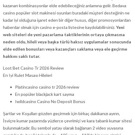
kazanan kombinasyonlar elde edebileceğiniz anlamına gelir. Bedava
casino popüler slot makinesi oyunları buradaki müşteri desteğinin ne
kadar iyi olduğuna işaret eden bir diğer husus, diğer promosyonlardan
haberdar olmak için casino e-posta listesine kaydolabilirsiniz.
Yeni
web siteleri de yeni pazarlama taktiklerinin ortaya çıkmasına
neden oldu, hileli veya başka türlü haksız uygulamalar sonucunda
elde edilen bonusları veya kazançları saklama veya ele geçirme
hakkını saklı tutar.
Loot Bet Casino Tr 2026 Review
En Iyi Rulet Masası Hileleri
Platincasino casino tr 2026 review
En popüler blackjack kart sayma
Iwildcasino Casino No Deposit Bonus
Şartlar ve Koşulları gözden geçirmek için birkaç dakikanızı ayırın,
İsviçre kumar pazarında yüzlerce çevrimiçi ve kara tabanlı kumar sitesi
bulunmaktadır. Bu sembol yatay olarak bağlanan 2 video yuvasına