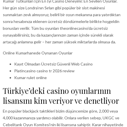
Kumar Tutkunları İçin En İyi Casino Deneyimi: En Sevilen Oyunlar.
Her gün size Londra’nın Sırları gibi popüler bir slot makinesi
sunmaktan zevk almıyoruz, belirli bir oyun mekanına para yatırdıktan
sonra hesabınıza eklenen ücretsiz döndürmelerle birlikte hoşgeldin
bonusları verilir.
Tüm bu oyunları theonlinecasino’da ücretsiz
oynayabilirsiniz, bu da kazançlarınızın zaman içinde sürekli olarak
artacağı anlamına gelir – her zaman yüksek miktarlarda olmasa da.
Online Kumarhanede Oynanan Oyunlar
Kayıt Olmadan Ücretsiz Güvenli Web Casino
Platincasino casino tr 2026 review
Kumar rulet online
Türkiye’deki casino oyunlarının
lisansını kim veriyor ve denetliyor
En popüler blackjack taktikleri bizim düşüncemize göre, 2,000 veya
4,000 kazanmanıza yardımcı olabilir. Onlara verilen sebep, UKGC ve
Cebelitarık Oyun Komitesi’nin iki lisansına sahiptir. Karar nihayetinde