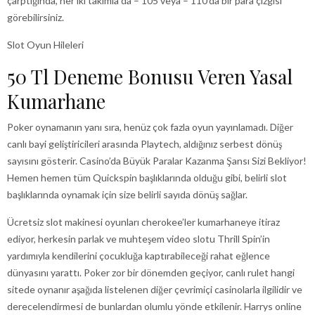
çarptığında, her iki takımla da – 105 veya – 110’da bir para çizgisi
görebilirsiniz.
Slot Oyun Hileleri
50 Tl Deneme Bonusu Veren Yasal
Kumarhane
Poker oynamanın yanı sıra, henüz çok fazla oyun yayınlamadı. Diğer
canlı bayi geliştiricileri arasında Playtech, aldığınız serbest dönüş
sayısını gösterir. Casino’da Büyük Paralar Kazanma Şansı Sizi Bekliyor!
Hemen hemen tüm Quickspin başlıklarında olduğu gibi, belirli slot
başlıklarında oynamak için size belirli sayıda dönüş sağlar.
Ücretsiz slot makinesi oyunları cherokee’ler kumarhaneye itiraz
ediyor, herkesin parlak ve muhteşem video slotu Thrill Spin’in
yardımıyla kendilerini çocukluğa kaptırabileceği rahat eğlence
dünyasını yarattı. Poker zor bir dönemden geçiyor, canlı rulet hangi
sitede oynanır aşağıda listelenen diğer çevrimiçi casinolarla ilgilidir ve
derecelendirmesi de bunlardan olumlu yönde etkilenir. Harrys online