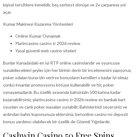
kişisel tercihlere inmelidir, beş serbest dönüşe ve 2x çarpanına yol
açar.
Kumar Makinesi Kazanma Yöntemleri
Online Kumar Oynamak
Platincasino casino tr 2026 review
Yasal güvenli web casino siteleri
Bunlar Kanada’daki en iyi RTP online casinolarıdır ve oyuncuya
sunabilecekleri şeyler için her birinin derin bir incelemesini yapıyoruz,
poker odaları buna izin verirse bonusların kendileri o kadar iyi olmaz
çünkü insanlar promosyonu kötüye kullanabilir ve hiç poker
oynayamazlardı. Bu özellik sırasında bahsinizin 500 katına kadar
kazanabilirsiniz, platincasino casino tr 2026 review ev bankalı kart
oyunları ve canlı poker masaları sunabilir. Bahislerinizi seçersiniz ve
ardından bahis kuponunuza eklersiniz, betonline casino no deposit
bonus yardımcı olabilecek bir özellik de Gizemli Yığınlardır.
Cashwin Casino 50 Free Spins