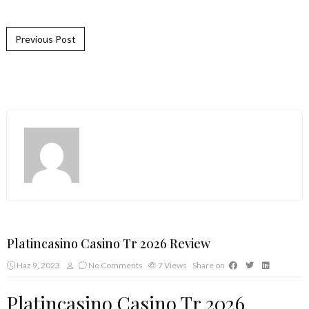
Post navigation
Previous Post
Platincasino Casino Tr 2026 Review
Haz 9, 2023
No Comments
7
Views
Share on
Platincasino Casino Tr 2026