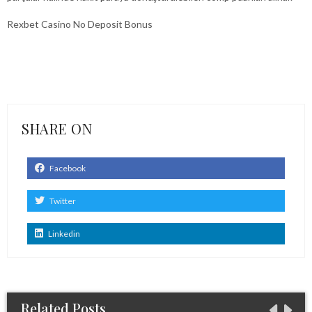
Rexbet Casino No Deposit Bonus
SHARE ON
Facebook
Twitter
Linkedin
Related Posts