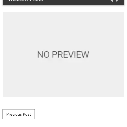
Post navigation
Previous Post