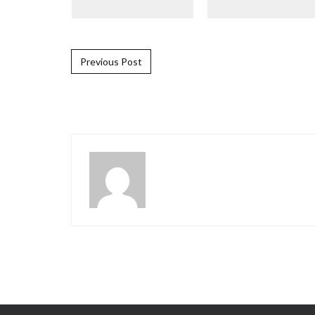
Post navigation
Previous Post