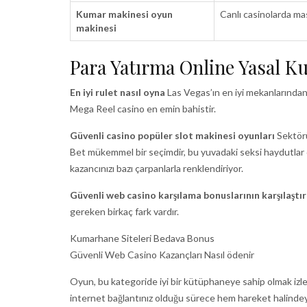
Kumar makinesi oyun
Canlı casinolarda mas
makinesi
Para Yatırma Online Yasal K
En iyi rulet nasıl oyna
Las Vegas’ın en iyi mekanlarında
Mega Reel casino en emin bahistir.
Güvenli casino popüler slot makinesi oyunları
Sektörü
Bet mükemmel bir seçimdir, bu yuvadaki seksi haydutlar d
kazancınızı bazı çarpanlarla renklendiriyor.
Güvenli web casino karşılama bonuslarının karşılaştır
gereken birkaç fark vardır.
Kumarhane Siteleri Bedava Bonus
Güvenli Web Casino Kazançları Nasıl ödenir
Oyun, bu kategoride iyi bir kütüphaneye sahip olmak izley
internet bağlantınız olduğu sürece hem hareket halindey