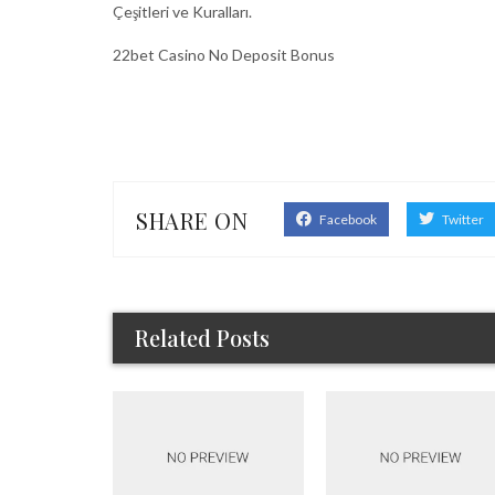
Çeşitleri ve Kuralları.
22bet Casino No Deposit Bonus
SHARE ON
Facebook
Twitter
Related Posts