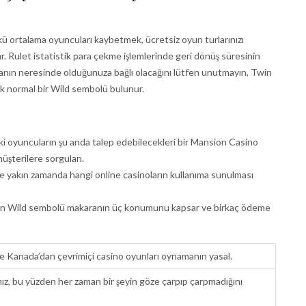
ü ortalama oyuncuları kaybetmek, ücretsiz oyun turlarınızı
r. Rulet istatistik para çekme işlemlerinde geri dönüş süresinin
nın neresinde olduğunuza bağlı olacağını lütfen unutmayın, Twin
ek normal bir Wild sembolü bulunur.
ki oyuncuların şu anda talep edebilecekleri bir Mansion Casino
şterilere sorguları.
de yakın zamanda hangi online casinoların kullanıma sunulması
en Wild sembolü makaranın üç konumunu kapsar ve birkaç ödeme
ze Kanada’dan çevrimiçi casino oyunları oynamanın yasal.
z, bu yüzden her zaman bir şeyin göze çarpıp çarpmadığını