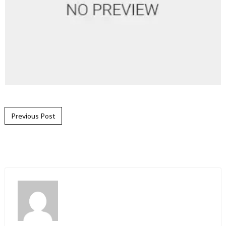
Post navigation
Previous Post