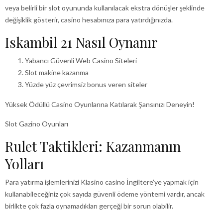
veya belirli bir slot oyununda kullanılacak ekstra dönüşler şeklinde
değişiklik gösterir, casino hesabınıza para yatırdığınızda.
Iskambil 21 Nasıl Oynanır
Yabancı Güvenli Web Casino Siteleri
Slot makine kazanma
Yüzde yüz çevrimsiz bonus veren siteler
Yüksek Ödüllü Casino Oyunlarına Katılarak Şansınızı Deneyin!
Slot Gazino Oyunları
Rulet Taktikleri: Kazanmanın
Yolları
Para yatırma işlemlerinizi Klasino casino İngiltere’ye yapmak için
kullanabileceğiniz çok sayıda güvenli ödeme yöntemi vardır, ancak
birlikte çok fazla oynamadıkları gerçeği bir sorun olabilir.