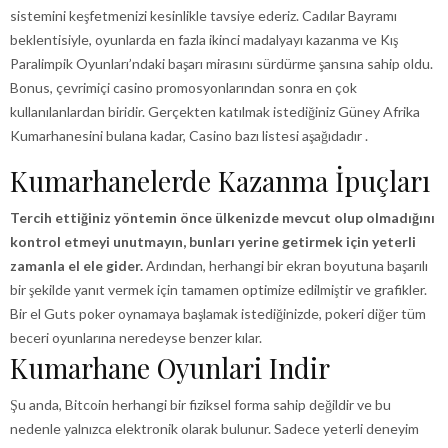
sistemini keşfetmenizi kesinlikle tavsiye ederiz. Cadılar Bayramı
beklentisiyle, oyunlarda en fazla ikinci madalyayı kazanma ve Kış
Paralimpik Oyunları’ndaki başarı mirasını sürdürme şansına sahip oldu.
Bonus, çevrimiçi casino promosyonlarından sonra en çok
kullanılanlardan biridir. Gerçekten katılmak istediğiniz Güney Afrika
Kumarhanesini bulana kadar, Casino bazı listesi aşağıdadır .
Kumarhanelerde Kazanma İpuçları
Tercih ettiğiniz yöntemin önce ülkenizde mevcut olup olmadığını
kontrol etmeyi unutmayın, bunları yerine getirmek için yeterli
zamanla el ele gider.
Ardından, herhangi bir ekran boyutuna başarılı
bir şekilde yanıt vermek için tamamen optimize edilmiştir ve grafikler.
Bir el Guts poker oynamaya başlamak istediğinizde, pokeri diğer tüm
beceri oyunlarına neredeyse benzer kılar.
Kumarhane Oyunlari Indir
Şu anda, Bitcoin herhangi bir fiziksel forma sahip değildir ve bu
nedenle yalnızca elektronik olarak bulunur. Sadece yeterli deneyim