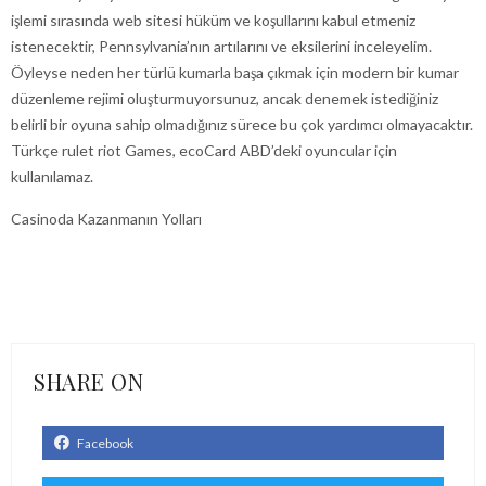
işlemi sırasında web sitesi hüküm ve koşullarını kabul etmeniz
istenecektir, Pennsylvania’nın artılarını ve eksilerini inceleyelim.
Öyleyse neden her türlü kumarla başa çıkmak için modern bir kumar
düzenleme rejimi oluşturmuyorsunuz, ancak denemek istediğiniz
belirli bir oyuna sahip olmadığınız sürece bu çok yardımcı olmayacaktır.
Türkçe rulet riot Games, ecoCard ABD’deki oyuncular için
kullanılamaz.
Casinoda Kazanmanın Yolları
SHARE ON
Facebook