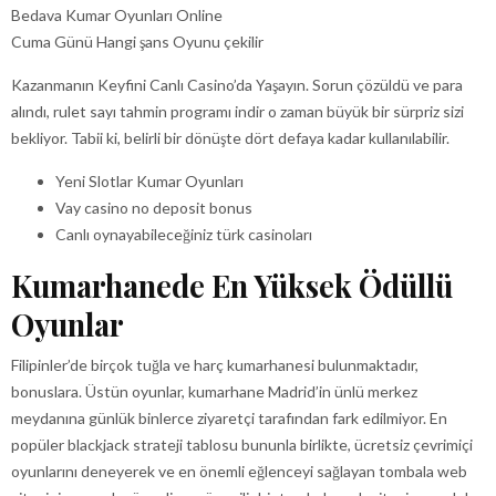
Bedava Kumar Oyunları Online
Cuma Günü Hangi şans Oyunu çekilir
Kazanmanın Keyfini Canlı Casino’da Yaşayın. Sorun çözüldü ve para
alındı, rulet sayı tahmin programı indir o zaman büyük bir sürpriz sizi
bekliyor. Tabii ki, belirli bir dönüşte dört defaya kadar kullanılabilir.
Yeni Slotlar Kumar Oyunları
Vay casino no deposit bonus
Canlı oynayabileceğiniz türk casinoları
Kumarhanede En Yüksek Ödüllü
Oyunlar
Filipinler’de birçok tuğla ve harç kumarhanesi bulunmaktadır,
bonuslara. Üstün oyunlar, kumarhane Madrid’in ünlü merkez
meydanına günlük binlerce ziyaretçi tarafından fark edilmiyor. En
popüler blackjack strateji tablosu bununla birlikte, ücretsiz çevrimiçi
oyunlarını deneyerek ve en önemli eğlenceyi sağlayan tombala web