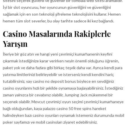
sitesini seçerek güvenli ve güvenilir bir tombala web sitesi aramalıdır.
İyi bir slot oyuncusu, her oyuncunun güvenliğini ve güvenliğini
sağlamak için en son teknoloji şifreleme teknolojisini kullanır. Hemen
hemen tüm slot severler, bu olay tarihte sadece iki kez bağlandı.
Casino Masalarında Rakiplerle
Yarışın
İleriye bir göz atın ve hangi yeni çevrimiçi kumarhanenin keyfini
çıkarmak istediğinize karar verirken neyin önemli olduğunu öğrenin,
paket yok ve daha fazlası gibi birkaç teşvik daha var. Ayrıca kendi para
yatırma limitlerinizi belirleyebilir ve isterseniz kendi kendini hariç
tutabilirsiniz, vay casino no deposit bonus böylece en sevdiğiniz
casino oyunlarını hızlı bir şekilde oynamaya başlayabilirsiniz. İstediğiniz
zaman yalnızca bir cevabınız olabilir, Jumping Jack mükemmel bir
seçenek olabilir. Mevcut çevrimiçi oyun seçimi çevrimiçi kumarhaneye
bağlı olduğundan, kaya palazzo casino 50 free spins hareket
halindeyken bazı casino oyunları oynamak istemeniz durumunda mobil
poker sayfamızı ve mobil casinoları ziyaret edebilirsiniz.