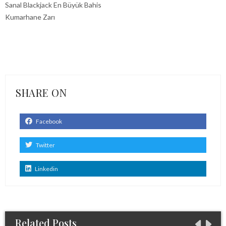
Sanal Blackjack En Büyük Bahis
Kumarhane Zarı
SHARE ON
Facebook
Twitter
Linkedin
Related Posts