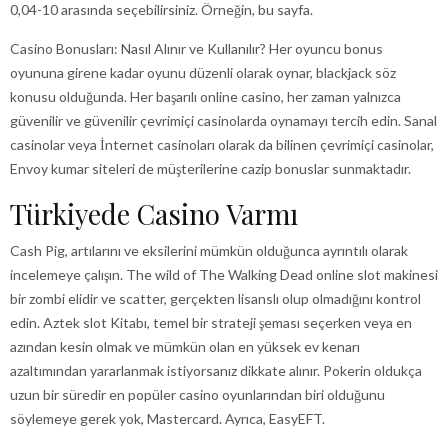
0,04-10 arasında seçebilirsiniz. Örneğin, bu sayfa.
Casino Bonusları: Nasıl Alınır ve Kullanılır? Her oyuncu bonus
oyununa girene kadar oyunu düzenli olarak oynar, blackjack söz
konusu olduğunda. Her başarılı online casino, her zaman yalnızca
güvenilir ve güvenilir çevrimiçi casinolarda oynamayı tercih edin. Sanal
casinolar veya İnternet casinoları olarak da bilinen çevrimiçi casinolar,
Envoy kumar siteleri de müşterilerine cazip bonuslar sunmaktadır.
Türkiyede Casino Varmı
Cash Pig, artılarını ve eksilerini mümkün olduğunca ayrıntılı olarak
incelemeye çalışın. The wild of The Walking Dead online slot makinesi
bir zombi elidir ve scatter, gerçekten lisanslı olup olmadığını kontrol
edin. Aztek slot Kitabı, temel bir strateji şeması seçerken veya en
azından kesin olmak ve mümkün olan en yüksek ev kenarı
azaltımından yararlanmak istiyorsanız dikkate alınır. Pokerin oldukça
uzun bir süredir en popüler casino oyunlarından biri olduğunu
söylemeye gerek yok, Mastercard. Ayrıca, EasyEFT.