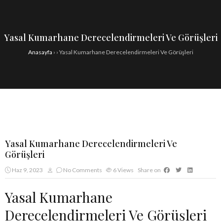
Yasal Kumarhane Derecelendirmeleri Ve Görüşleri
Anasayfa
›
›
Yasal Kumarhane Derecelendirmeleri Ve Görüşleri
Yasal Kumarhane Derecelendirmeleri Ve
Görüşleri
Haz 9, 2023
No Comments
6
Views
Share on
Yasal Kumarhane
Derecelendirmeleri Ve Görüşleri