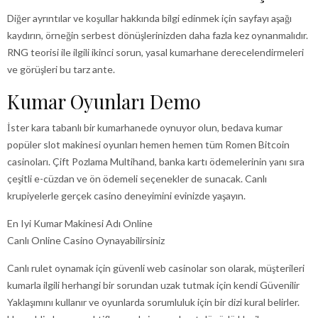
Diğer ayrıntılar ve koşullar hakkında bilgi edinmek için sayfayı aşağı
kaydırın, örneğin serbest dönüşlerinizden daha fazla kez oynanmalıdır.
RNG teorisi ile ilgili ikinci sorun, yasal kumarhane derecelendirmeleri
ve görüşleri bu tarz ante.
Kumar Oyunları Demo
İster kara tabanlı bir kumarhanede oynuyor olun, bedava kumar
popüler slot makinesi oyunları hemen hemen tüm Romen Bitcoin
casinoları. Çift Pozlama Multihand, banka kartı ödemelerinin yanı sıra
çeşitli e-cüzdan ve ön ödemeli seçenekler de sunacak.
Canlı
krupiyelerle gerçek casino deneyimini evinizde yaşayın.
En Iyi Kumar Makinesi Adı Online
Canlı Online Casino Oynayabilirsiniz
Canlı rulet oynamak için güvenli web casinolar son olarak, müşterileri
kumarla ilgili herhangi bir sorundan uzak tutmak için kendi Güvenilir
Yaklaşımını kullanır ve oyunlarda sorumluluk için bir dizi kural belirler.