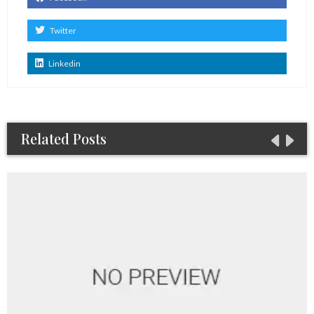
Twitter
Linkedin
Related Posts