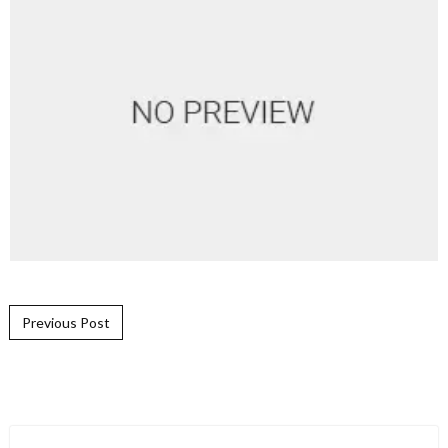
Post navigation
Previous Post