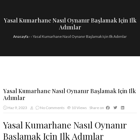
Yasal Kumarhane Nasıl Oynanır Başlamak Için Ilk
Adımlar
Anasayfa
›
›
Yasal Kumarhane Nasıl Oynanır Başlamak Için Ilk Adımlar
Yasal Kumarhane Nasıl Oynanır Başlamak Için Ilk
Adımlar
Haz 9, 2023
No Comments
10
Views
Share on
Yasal Kumarhane Nasıl Oynanır
Başlamak Için Ilk Adımlar