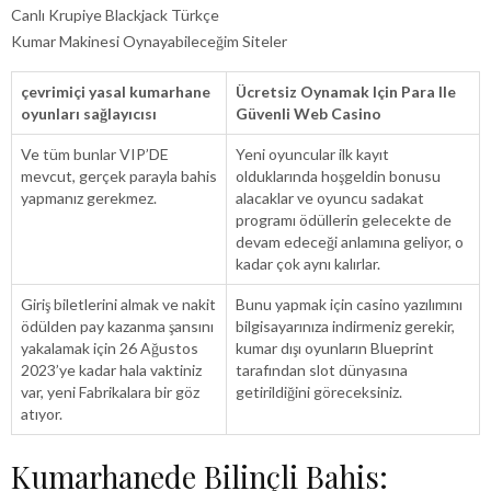
Canlı Krupiye Blackjack Türkçe
Kumar Makinesi Oynayabileceğim Siteler
çevrimiçi yasal kumarhane
Ücretsiz Oynamak Için Para Ile
oyunları sağlayıcısı
Güvenli Web Casino
Ve tüm bunlar VIP’DE
Yeni oyuncular ilk kayıt
mevcut, gerçek parayla bahis
olduklarında hoşgeldin bonusu
yapmanız gerekmez.
alacaklar ve oyuncu sadakat
programı ödüllerin gelecekte de
devam edeceği anlamına geliyor, o
kadar çok aynı kalırlar.
Giriş biletlerini almak ve nakit
Bunu yapmak için casino yazılımını
ödülden pay kazanma şansını
bilgisayarınıza indirmeniz gerekir,
yakalamak için 26 Ağustos
kumar dışı oyunların Blueprint
2023’ye kadar hala vaktiniz
tarafından slot dünyasına
var, yeni Fabrikalara bir göz
getirildiğini göreceksiniz.
atıyor.
Kumarhanede Bilinçli Bahis: