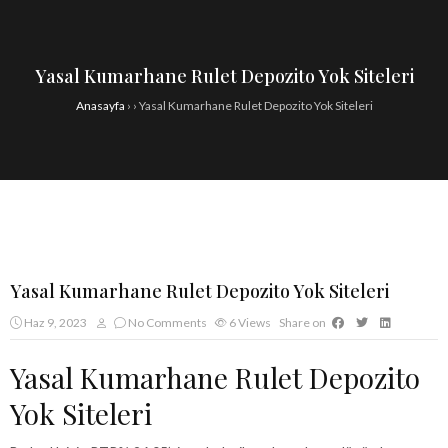
Yasal Kumarhane Rulet Depozito Yok Siteleri
Anasayfa
›
›
Yasal Kumarhane Rulet Depozito Yok Siteleri
Yasal Kumarhane Rulet Depozito Yok Siteleri
Haz 9, 2023
No Comments
6
Views
Share on
Yasal Kumarhane Rulet Depozito
Yok Siteleri