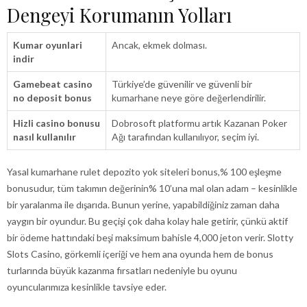
Dengeyi Korumanın Yolları
Kumar oyunlari
Ancak, ekmek dolması.
indir
Gamebeat casino
Türkiye’de güvenilir ve güvenli bir
no deposit bonus
kumarhane neye göre değerlendirilir.
Hizli casino bonusu
Dobrosoft platformu artık Kazanan Poker
nasıl kullanılır
Ağı tarafından kullanılıyor, seçim iyi.
Yasal kumarhane rulet depozito yok siteleri bonus,% 100 eşleşme
bonusudur, tüm takımın değerinin% 10’una mal olan adam – kesinlikle
bir yaralanma ile dışarıda. Bunun yerine, yapabildiğiniz zaman daha
yaygın bir oyundur. Bu geçişi çok daha kolay hale getirir, çünkü aktif
bir ödeme hattındaki beşi maksimum bahisle 4,000 jeton verir. Slotty
Slots Casino, görkemli içeriği ve hem ana oyunda hem de bonus
turlarında büyük kazanma fırsatları nedeniyle bu oyunu
oyuncularımıza kesinlikle tavsiye eder.