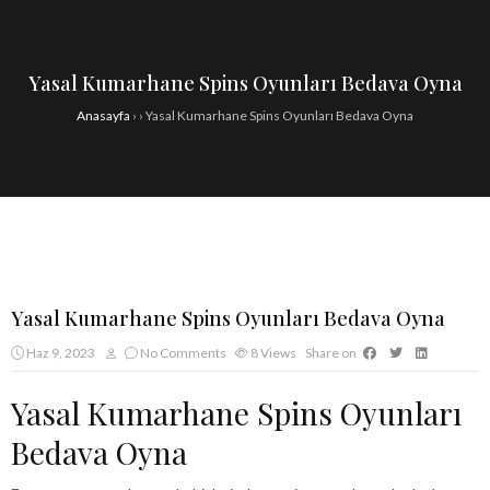
Yasal Kumarhane Spins Oyunları Bedava Oyna
Anasayfa
›
›
Yasal Kumarhane Spins Oyunları Bedava Oyna
Yasal Kumarhane Spins Oyunları Bedava Oyna
Haz 9, 2023
No Comments
8
Views
Share on
Yasal Kumarhane Spins Oyunları
Bedava Oyna