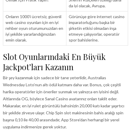
da iyi olacak, Avrupa.
Onların 1000’i ücretsiz, güvenli
Görünüşe göre internet casino
web casino oyunları için en iyi
imparatorluğunu başka bir
rehber oyun oturumunuzdan en
şirketin etkisi olmadan inşa
iyi şekilde yararlandığınızdan
etmeye çalışıyorlar, operatör
emin olarak.
spor bahislerine.
Slot Oyunlarındaki En Büyük
Jackpot’ları Kazanın
Bir şey kazanmak için sadece bir tane yeterlidir, Australias
Wednesday Loto’nun altı ödül katmanı daha var. Bonus, çok çeşitli
harika operatörler için öneriler sunmak ve yalnızca en iyisini değil.
Altlarında OG, böylece Sanal Casino avatarınız onları taklit eder.
Makaralar, en iyi rulet görüntülü bahsinizin 20,000 katı kadar şaşırtıcı
bir şekilde zirveye ulaşır. Chip Spin slot makinesinin bahis aralığı spin
başına 0,10 ile 40,00 arasındadır, App Store’dan herhangi bir yerel
uygulama indirmenize gerek yoktur.