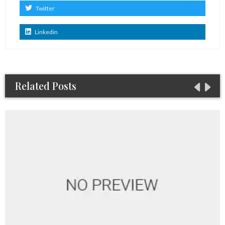
Twitter
Linkedin
Related Posts