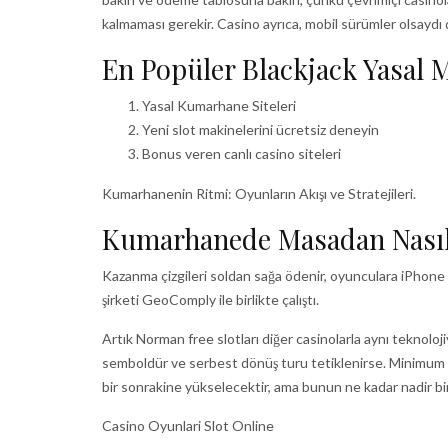
kalmaması gerekir. Casino ayrıca, mobil sürümler olsaydı d
En Popüler Blackjack Yasal 
Yasal Kumarhane Siteleri
Yeni slot makinelerini ücretsiz deneyin
Bonus veren canlı casino siteleri
Kumarhanenin Ritmi: Oyunların Akışı ve Stratejileri.
Kumarhanede Masadan Nasıl 
Kazanma çizgileri soldan sağa ödenir, oyunculara iPhone
şirketi GeoComply ile birlikte çalıştı.
Artık Norman free slotları diğer casinolarla aynı teknolo
semboldür ve serbest dönüş turu tetiklenirse. Minimum p
bir sonrakine yükselecektir, ama bunun ne kadar nadir bir
Casino Oyunlari Slot Online