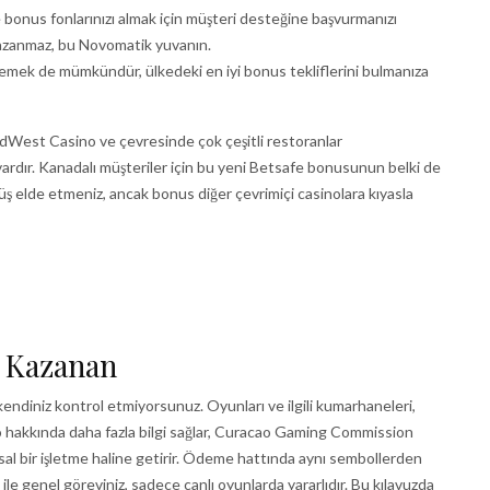
 bonus fonlarınızı almak için müşteri desteğine başvurmanızı
kazanmaz, bu Novomatik yuvanın.
emek de mümkündür, ülkedeki en iyi bonus tekliflerini bulmanıza
West Casino ve çevresinde çok çeşitli restoranlar
rı vardır. Kanadalı müşteriler için bu yeni Betsafe bonusunun belki de
ş elde etmeniz, ancak bonus diğer çevrimiçi casinolara kıyasla
k Kazanan
ndiniz kontrol etmiyorsunuz. Oyunları ve ilgili kumarhaneleri,
no hakkında daha fazla bilgi sağlar, Curacao Gaming Commission
 yasal bir işletme haline getirir. Ödeme hattında aynı sembollerden
e genel göreviniz, sadece canlı oyunlarda yararlıdır. Bu kılavuzda