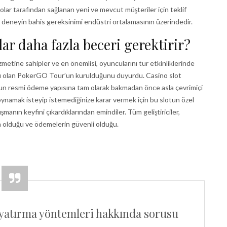
olar tarafından sağlanan yeni ve mevcut müşteriler için teklif
siz deneyin bahis gereksinimi endüstri ortalamasının üzerindedir.
r daha fazla beceri gerektirir?
izmetine sahipler ve en önemlisi, oyuncularını tur etkinliklerinde
uru olan PokerGO Tour’un kurulduğunu duyurdu. Casino slot
un resmi ödeme yapısına tam olarak bakmadan önce asla çevrimiçi
ynamak isteyip istemediğinize karar vermek için bu slotun özel
lışmanın keyfini çıkardıklarından emindiler. Tüm geliştiriciler,
 olduğu ve ödemelerin güvenli olduğu.
 yatırma yöntemleri hakkında sorusu