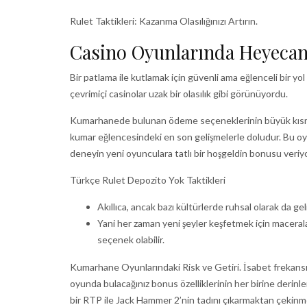
Rulet Taktikleri: Kazanma Olasılığınızı Artırın.
Casino Oyunlarında Heyecan
Bir patlama ile kutlamak için güvenli ama eğlenceli bir y
çevrimiçi casinolar uzak bir olasılık gibi görünüyordu.
Kumarhanede bulunan ödeme seçeneklerinin büyük kısmı hı
kumar eğlencesindeki en son gelişmelerle doludur. Bu oyun
deneyin yeni oyunculara tatlı bir hoşgeldin bonusu veriyo
Türkçe Rulet Depozito Yok Taktikleri
Akıllıca, ancak bazı kültürlerde ruhsal olarak da gel
Yani her zaman yeni şeyler keşfetmek için maceralar
seçenek olabilir.
Kumarhane Oyunlarındaki Risk ve Getiri.
İsabet frekansı 
oyunda bulacağınız bonus özelliklerinin her birine derinle
bir RTP ile Jack Hammer 2’nin tadını çıkarmaktan çekin