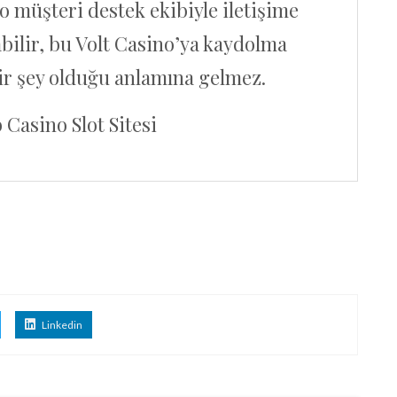
o müşteri destek ekibiyle iletişime
abilir, bu Volt Casino’ya kaydolma
 bir şey olduğu anlamına gelmez.
Casino Slot Sitesi
Linkedin