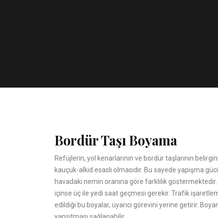
Bordür Taşı Boyama
Refüjlerin, yol kenarlarının ve bordür taşlarının belirgi
kauçuk-alkid esaslı olmasıdır. Bu sayede yapışma güc
havadaki nemin oranına göre farklılık göstermektedir.
içinse üç ile yedi saat geçmesi gerekir. Trafik işaretle
edildiği bu boyalar, uyarıcı görevini yerine getirir. Bo
yansıtması sağlanabilir.