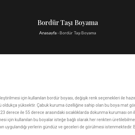
Bordür Taşı Boyama
Anasayfa
›
Bordür Taşı Boyama
nleştirilmesi için kullanılan bordür boyası, değişik renk seçenekleri ile haz
ü oldukça yüksektir. Çabuk kuruma özelliğine sahip olan bu boya mat gö
 23 derece ile 55 derece arasındaki sıcaklıklarda dokunma kuruması on 
mesi için kullanılan bu boyalar isteğe bağlı olarak her renkten üretilebilme
yanın uygulandığı yerlerin gündüz ve geceleri de görülmesi istenmektedir. B